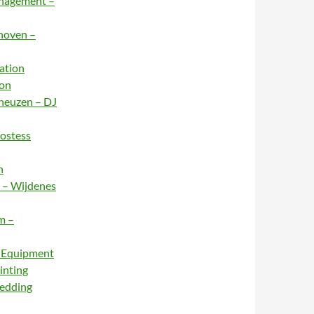
anagement –
dhoven –
ation
ion
rneuzen – DJ
Hostess
n
e – Wijdenes
m –
– Equipment
inting
Wedding