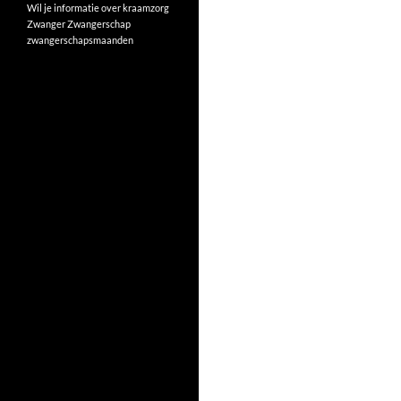
Wil je informatie over kraamzorg
Zwanger
Zwangerschap
zwangerschapsmaanden