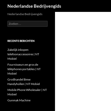
Zoeken
Nederlandse Bedrijvengids
Ga
Nederlandse Bedrijvengids
naar
Zoeken
de
naar:
inhoud
RECENTE BERICHTEN
Zakelijk inkopen
telefoonaccessoires | NT
Mobiel
Fournisseurs en gros de
téléphones portables | NT
Mobiel
Großhandel Bmw
Handyhüllen | NT Mobiel
Mobile Phone Wholesaler | NT
Mobiel
Gunmak Machine