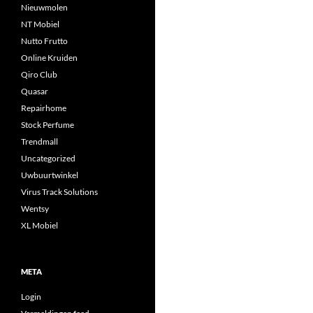
Nieuwmolen
NT Mobiel
Nutto Frutto
Online Kruiden
Qiro Club
Quasar
Repairhome
Stock Perfume
Trendmall
Uncategorized
Uwbuurtwinkel
Virus Track Solutions
Wentsy
XL Mobiel
META
Login