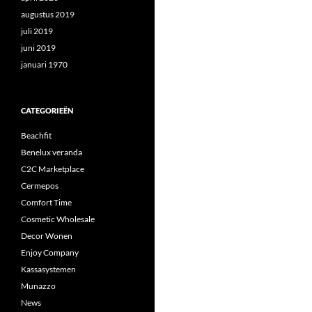
augustus 2019
juli 2019
juni 2019
januari 1970
CATEGORIEËN
Beachfit
Benelux veranda
C2C Marketplace
Cermepos
Comfort Time
Cosmetic Wholesale
Decor Wonen
Enjoy Company
Kassasystemen
Munazzo
News