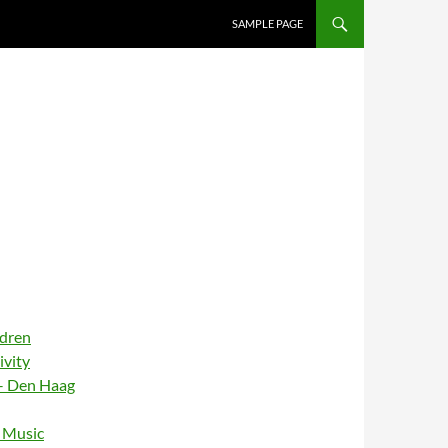
SAMPLE PAGE
ldren
ivity
– Den Haag
– Music