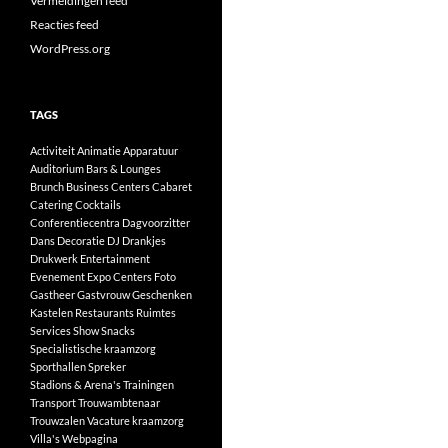
Vermeldingen feed
Reacties feed
WordPress.org
TAGS
Activiteit
Animatie
Apparatuur
Auditorium
Bars & Lounges
Brunch
Business Centers
Cabaret
Catering
Cocktails
Conferentiecentra
Dagvoorzitter
Dans
Decoratie
DJ
Drankjes
Drukwerk
Entertainment
Evenement
Expo Centers
Foto
Gastheer
Gastvrouw
Geschenken
Kastelen
Restaurants
Ruimtes
Services
Show
Snacks
Specialistische kraamzorg
Sporthallen
Spreker
Stadions & Arena's
Trainingen
Transport
Trouwambtenaar
Trouwzalen
Vacature kraamzorg
Villa's
Webpagina