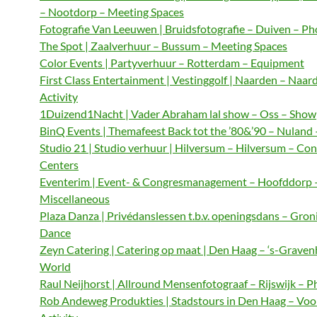
– Nootdorp – Meeting Spaces
Fotografie Van Leeuwen | Bruidsfotografie – Duiven – P
The Spot | Zaalverhuur – Bussum – Meeting Spaces
Color Events | Partyverhuur – Rotterdam – Equipment
First Class Entertainment | Vestinggolf | Naarden – Naar
Activity
1Duizend1Nacht | Vader Abraham lal show – Oss – Show
BinQ Events | Themafeest Back tot the ’80&’90 – Nuland
Studio 21 | Studio verhuur | Hilversum – Hilversum – Co
Centers
Eventerim | Event- & Congresmanagement – Hoofddorp 
Miscellaneous
Plaza Danza | Privédanslessen t.b.v. openingsdans – Gron
Dance
Zeyn Catering | Catering op maat | Den Haag – ‘s-Graven
World
Raul Neijhorst | Allround Mensenfotograaf – Rijswijk – 
Rob Andeweg Produkties | Stadstours in Den Haag – Voo