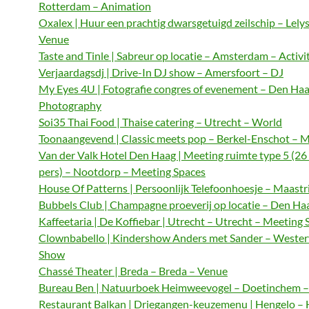
Rotterdam – Animation
Oxalex | Huur een prachtig dwarsgetuigd zeilschip – Lely
Venue
Taste and Tinle | Sabreur op locatie – Amsterdam – Activi
Verjaardagsdj | Drive-In DJ show – Amersfoort – DJ
My Eyes 4U | Fotografie congres of evenement – Den Haa
Photography
Soi35 Thai Food | Thaise catering – Utrecht – World
Toonaangevend | Classic meets pop – Berkel-Enschot – M
Van der Valk Hotel Den Haag | Meeting ruimte type 5 (26
pers) – Nootdorp – Meeting Spaces
House Of Patterns | Persoonlijk Telefoonhoesje – Maastri
Bubbels Club | Champagne proeverij op locatie – Den Haa
Kaffeetaria | De Koffiebar | Utrecht – Utrecht – Meeting 
Clownbabello | Kindershow Anders met Sander – Wester
Show
Chassé Theater | Breda – Breda – Venue
Bureau Ben | Natuurboek Heimweevogel – Doetinchem – 
Restaurant Balkan | Driegangen-keuzemenu | Hengelo – 