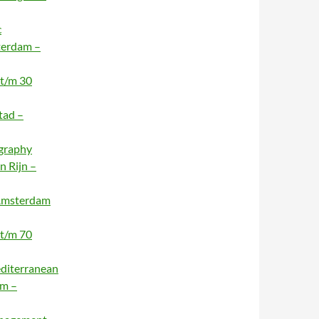
c
terdam –
 t/m 30
tad –
ography
n Rijn –
 Amsterdam
 t/m 70
editerranean
am –