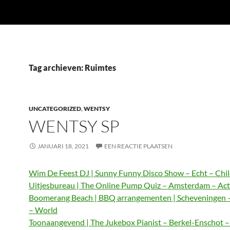
Tag archieven: Ruimtes
UNCATEGORIZED
,
WENTSY
WENTSY SP
JANUARI 18, 2021
EEN REACTIE PLAATSEN
Wim De Feest DJ | Sunny Funny Disco Show – Echt – Chi
Uitjesbureau | The Online Pump Quiz – Amsterdam – Act
Boomerang Beach | BBQ arrangementen | Scheveningen 
– World
Toonaangevend | The Jukebox Pianist – Berkel-Enschot 