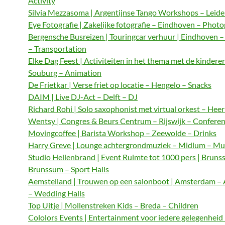
Activity
Silvia Mezzasoma | Argentijnse Tango Workshops – Leide
Eye Fotografie | Zakelijke fotografie – Eindhoven – Phot
Bergensche Busreizen | Touringcar verhuur | Eindhoven 
– Transportation
Elke Dag Feest | Activiteiten in het thema met de kindere
Souburg – Animation
De Frietkar | Verse friet op locatie – Hengelo – Snacks
DAIM | Live DJ-Act – Delft – DJ
Richard Rohi | Solo saxophonist met virtual orkest – Hee
Wentsy | Congres & Beurs Centrum – Rijswijk – Confere
Movingcoffee | Barista Workshop – Zeewolde – Drinks
Harry Greve | Lounge achtergrondmuziek – Midlum – Mu
Studio Hellenbrand | Event Ruimte tot 1000 pers | Bruns
Brunssum – Sport Halls
Aemstelland | Trouwen op een salonboot | Amsterdam 
– Wedding Halls
Top Uitje | Mollenstreken Kids – Breda – Children
Cololors Events | Entertainment voor iedere gelegenheid