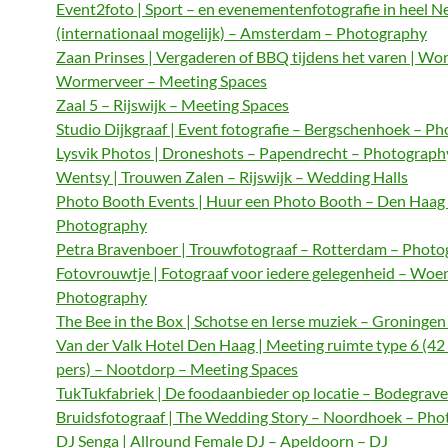
Event2foto | Sport – en evenementenfotografie in heel N
(internationaal mogelijk) – Amsterdam – Photography
Zaan Prinses | Vergaderen of BBQ tijdens het varen | Wo
Wormerveer – Meeting Spaces
Zaal 5 – Rijswijk – Meeting Spaces
Studio Dijkgraaf | Event fotografie – Bergschenhoek – P
Lysvik Photos | Droneshots – Papendrecht – Photograph
Wentsy | Trouwen Zalen – Rijswijk – Wedding Halls
Photo Booth Events | Huur een Photo Booth – Den Haag
Photography
Petra Bravenboer | Trouwfotograaf – Rotterdam – Phot
Fotovrouwtje | Fotograaf voor iedere gelegenheid – Woe
Photography
The Bee in the Box | Schotse en Ierse muziek – Groningen
Van der Valk Hotel Den Haag | Meeting ruimte type 6 (42
pers) – Nootdorp – Meeting Spaces
TukTukfabriek | De foodaanbieder op locatie – Bodegrave
Bruidsfotograaf | The Wedding Story – Noordhoek – Ph
DJ Senga | Allround Female DJ – Apeldoorn – DJ