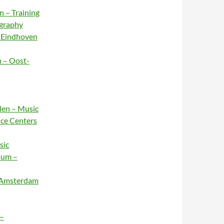
n – Training
ography
– Eindhoven
n – Oost-
rlen – Music
nce Centers
sic
sum –
– Amsterdam
 –