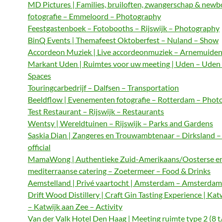
MD Pictures | Families, bruiloften, zwangerschap & newb
fotografie – Emmeloord – Photography
Feestgastenboek – Fotobooths – Rijswijk – Photography
BinQ Events | Themafeest Oktoberfest – Nuland – Show
Accordeon Muziek | Live accordeonmuziek – Arnemuiden
Markant Uden | Ruimtes voor uw meeting | Uden – Uden
Spaces
Touringcarbedrijf – Dalfsen – Transportation
Beeldflow | Evenementen fotografie – Rotterdam – Phot
Test Restaurant – Rijswijk – Restaurants
Wentsy | Wereldtuinen – Rijswijk – Parks and Gardens
Saskia Dian | Zangeres en Trouwambtenaar – Dirksland 
official
MamaWong | Authentieke Zuid-Amerikaans/Oosterse e
mediterraanse catering – Zoetermeer – Food & Drinks
Aemstelland | Privé vaartocht | Amsterdam – Amsterdam 
Drift Wood Distillery | Craft Gin Tasting Experience | Kat
– Katwijk aan Zee – Activity
Van der Valk Hotel Den Haag | Meeting ruimte type 2 (8 t