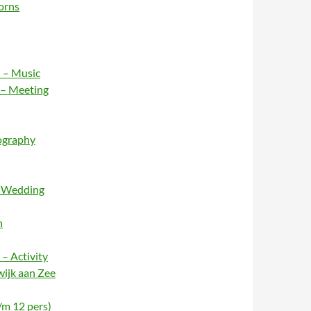
orns
 – Music
 – Meeting
ography
– Wedding
n
– Activity
wijk aan Zee
/m 12 pers)