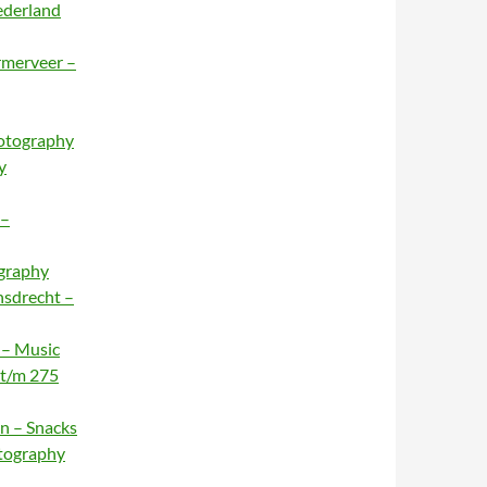
ederland
rmerveer –
hotography
y
 –
ography
nsdrecht –
 – Music
 t/m 275
n – Snacks
otography