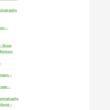
hotography
den –
 – Show
nference
–
ingen –
hage –
Photography
rburg –