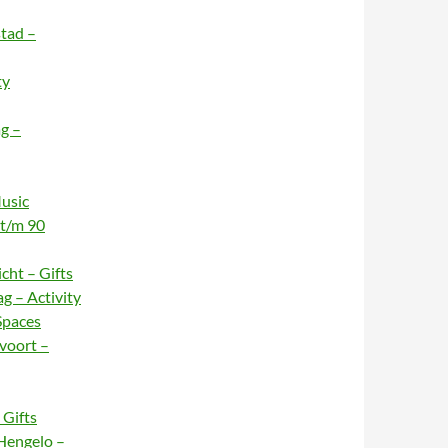
stad –
ty
g –
usic
 t/m 90
cht – Gifts
g – Activity
Spaces
voort –
Gifts
Hengelo –