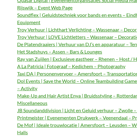
Quasar Digital | Evenementorganisaties Social Media M
Rijswijk – Event Web Page
Soundflex | Geluidstechniek voor bands en events – Ein
Equipment
Troy Verhuur | Lichthart Verlichting – Wassenaar – Decor
Troy Verhuur | LOVE Lichtletters – Wassenaar – Decorat
De Platendraaiers | Verhuur van DJ’s en apparatuur – Te
Het Stadshuys – Assen – Bars & Lounges
Ray van Zuijlen | Exclusieve gastheer – Rhenen – Host / 
A La Patricia | Fotograaf – Kedichem – Photography
Taxi DA | Personenvervoer – Amersfoort – Transportatio
Dol Events | Save the World – Online Teambuilding Gam
– Activity
Make-Up and Hair Artist Enya | Bruidsstyling – Rotterda
Miscellaneous
JB Soundanddivision | Licht en Geluid verhuur – Zwolle 
Printmeister | Evenementen Drukwerk – Veenendaal – Pr
De Mof | Ideale trouwlocatie | Amersfoort – Leusden – 
Halls