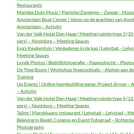
Restaurants
Marieke Duin Music | Pianiste/Zangeres – Zwaag – Musi
Amsterdam Boat Center | Varen op de grachten van Ams
Amsterdam – Activity
Van der Valk Hotel Den Haag | Meeting ruimte type 3 (10
pers) – Nootdorp – Meeting Spaces
Eva’s Keukentuin | Vergaderen in de kas | Lelystad – Lelys
Meeting Spaces
Lysvik Photos | Bedrijfsfotografie – Papendrecht – Phot
De Thee Boom | Workshop theecocktails – Alphen aan de
Training
Up Events | Online teambuilding game: Project Arrow –
– Activity
Van der Valk Hotel Den Haag | Meeting ruimte type 4 (12
pers) – Nootdorp – Meeting Spaces
Tajine | Marokkaans restaurant | Lelystad – Lelystad – M
Beleving in Beeld. Congres en Event Fotograaf – Rotterd
Photography