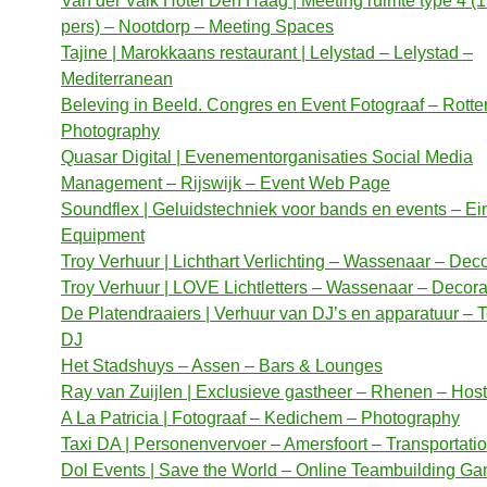
Van der Valk Hotel Den Haag | Meeting ruimte type 4 (1
pers) – Nootdorp – Meeting Spaces
Tajine | Marokkaans restaurant | Lelystad – Lelystad –
Mediterranean
Beleving in Beeld. Congres en Event Fotograaf – Rott
Photography
Quasar Digital | Evenementorganisaties Social Media
Management – Rijswijk – Event Web Page
Soundflex | Geluidstechniek voor bands en events – E
Equipment
Troy Verhuur | Lichthart Verlichting – Wassenaar – Dec
Troy Verhuur | LOVE Lichtletters – Wassenaar – Decora
De Platendraaiers | Verhuur van DJ’s en apparatuur – 
DJ
Het Stadshuys – Assen – Bars & Lounges
Ray van Zuijlen | Exclusieve gastheer – Rhenen – Host
A La Patricia | Fotograaf – Kedichem – Photography
Taxi DA | Personenvervoer – Amersfoort – Transportati
Dol Events | Save the World – Online Teambuilding G