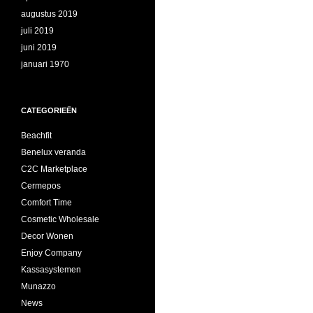
augustus 2019
juli 2019
juni 2019
januari 1970
CATEGORIEËN
Beachfit
Benelux veranda
C2C Marketplace
Cermepos
Comfort Time
Cosmetic Wholesale
Decor Wonen
Enjoy Company
Kassasystemen
Munazzo
News