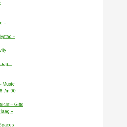
–
id –
lystad –
vity
Haag –
– Music
6 t/m 90
icht – Gifts
 Haag –
 Spaces