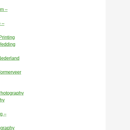
am –
e –
rinting
 Wedding
 Nederland
Wormerveer
 Photography
phy
g –
ography