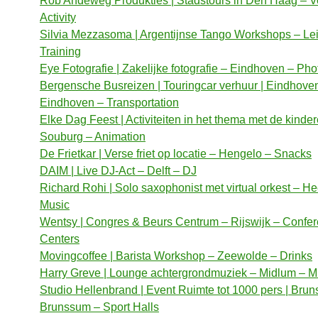
Rob Andeweg Produkties | Stadstours in Den Haag – V
Activity
Silvia Mezzasoma | Argentijnse Tango Workshops – Le
Training
Eye Fotografie | Zakelijke fotografie – Eindhoven – Ph
Bergensche Busreizen | Touringcar verhuur | Eindhove
Eindhoven – Transportation
Elke Dag Feest | Activiteiten in het thema met de kinde
Souburg – Animation
De Frietkar | Verse friet op locatie – Hengelo – Snacks
DAIM | Live DJ-Act – Delft – DJ
Richard Rohi | Solo saxophonist met virtual orkest – He
Music
Wentsy | Congres & Beurs Centrum – Rijswijk – Confe
Centers
Movingcoffee | Barista Workshop – Zeewolde – Drinks
Harry Greve | Lounge achtergrondmuziek – Midlum – M
Studio Hellenbrand | Event Ruimte tot 1000 pers | Bru
Brunssum – Sport Halls