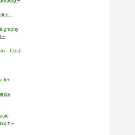
oorburg –
iden –
otography
n –
ren – Oost-
erlen –
rence
usic
nssum –