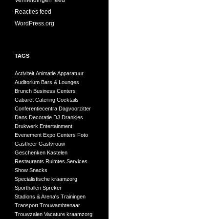
Vermeldingen feed
Reacties feed
WordPress.org
TAGS
Activiteit
Animatie
Apparatuur
Auditorium
Bars & Lounges
Brunch
Business Centers
Cabaret
Catering
Cocktails
Conferentiecentra
Dagvoorzitter
Dans
Decoratie
DJ
Drankjes
Drukwerk
Entertainment
Evenement
Expo Centers
Foto
Gastheer
Gastvrouw
Geschenken
Kastelen
Restaurants
Ruimtes
Services
Show
Snacks
Specialistische kraamzorg
Sporthallen
Spreker
Stadions & Arena's
Trainingen
Transport
Trouwambtenaar
Trouwzalen
Vacature kraamzorg