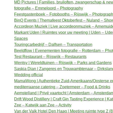
MD Pictures | Families, bruiloften, zwangerschap & ne
fotografie – Emmeloord – Photography
Feestgastenboek – Fotobooths – Rijswijk – Photograp
BinQ Events | Themafeest Oktoberfest – Nuland – Sho
Accordeon Muziek | Live accordeonmuziek – Arnemuid
Markant Uden | Ruimtes voor uw meeting | Uden – Ude
Spaces
Touringcarbedrijf – Dalfsen – Transportation
Beeldflow | Evenementen fotografie – Rotterdam – Pho
Test Restaurant – Rijswijk – Restaurants
Wentsy | Wereldtuinen – Rijswijk – Parks and Gardens
Saskia Dian | Zangeres en Trouwambtenaar – Dirkslan
Wedding official
MamaWong | Authentieke Zuid-Amerikaans/Oosterse e
mediterraanse catering – Zoetermeer – Food & Drinks
Aemstelland | Privé vaartocht | Amsterdam – Amsterdam 
Drift Wood Distillery | Craft Gin Tasting Experience | Ka
Zee – Katwijk aan Zee – Activity
Van der Valk Hotel Den Haag | Meeting ruimte type 2 (8