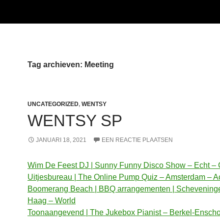
Tag archieven: Meeting
UNCATEGORIZED
,
WENTSY
WENTSY SP
JANUARI 18, 2021
EEN REACTIE PLAATSEN
Wim De Feest DJ | Sunny Funny Disco Show – Echt – 
Uitjesbureau | The Online Pump Quiz – Amsterdam – Ac
Boomerang Beach | BBQ arrangementen | Schevening
Haag – World
Toonaangevend | The Jukebox Pianist – Berkel-Enscho