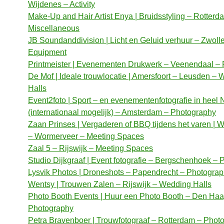
Wijdenes – Activity
Make-Up and Hair Artist Enya | Bruidsstyling – Rotterd
Miscellaneous
JB Soundanddivision | Licht en Geluid verhuur – Zwoll
Equipment
Printmeister | Evenementen Drukwerk – Veenendaal – P
De Mof | Ideale trouwlocatie | Amersfoort – Leusden –
Halls
Event2foto | Sport – en evenementenfotografie in heel
(internationaal mogelijk) – Amsterdam – Photography
Zaan Prinses | Vergaderen of BBQ tijdens het varen | 
– Wormerveer – Meeting Spaces
Zaal 5 – Rijswijk – Meeting Spaces
Studio Dijkgraaf | Event fotografie – Bergschenhoek –
Lysvik Photos | Droneshots – Papendrecht – Photogra
Wentsy | Trouwen Zalen – Rijswijk – Wedding Halls
Photo Booth Events | Huur een Photo Booth – Den Haa
Photography
Petra Bravenboer | Trouwfotograaf – Rotterdam – Phot