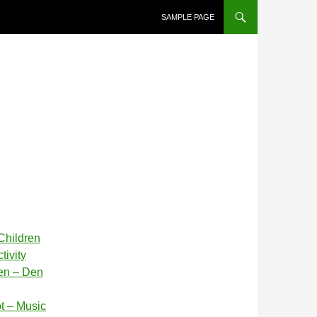
SAMPLE PAGE
Children
tivity
en – Den
t – Music