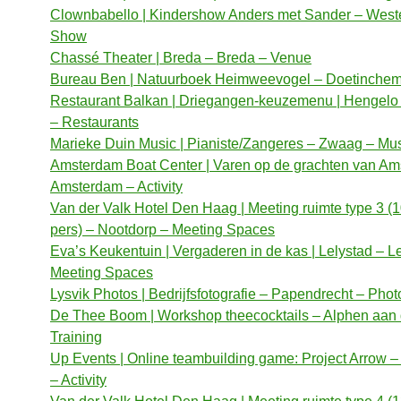
Clownbabello | Kindershow Anders met Sander – Weste
Show
Chassé Theater | Breda – Breda – Venue
Bureau Ben | Natuurboek Heimweevogel – Doetinchem 
Restaurant Balkan | Driegangen-keuzemenu | Hengelo
– Restaurants
Marieke Duin Music | Pianiste/Zangeres – Zwaag – Mu
Amsterdam Boat Center | Varen op de grachten van Am
Amsterdam – Activity
Van der Valk Hotel Den Haag | Meeting ruimte type 3 (1
pers) – Nootdorp – Meeting Spaces
Eva’s Keukentuin | Vergaderen in de kas | Lelystad – L
Meeting Spaces
Lysvik Photos | Bedrijfsfotografie – Papendrecht – Pho
De Thee Boom | Workshop theecocktails – Alphen aan 
Training
Up Events | Online teambuilding game: Project Arrow 
– Activity