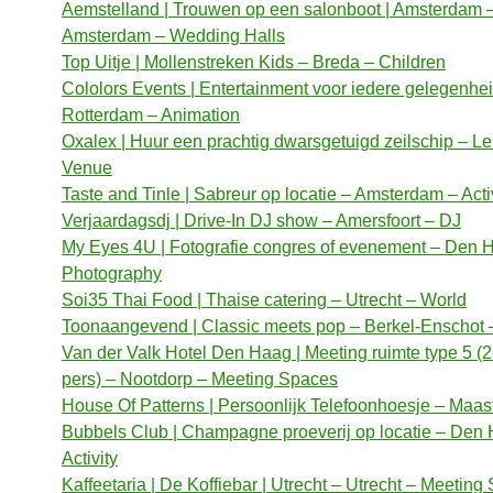
Aemstelland | Trouwen op een salonboot | Amsterdam 
Amsterdam – Wedding Halls
Top Uitje | Mollenstreken Kids – Breda – Children
Cololors Events | Entertainment voor iedere gelegenhe
Rotterdam – Animation
Oxalex | Huur een prachtig dwarsgetuigd zeilschip – Le
Venue
Taste and Tinle | Sabreur op locatie – Amsterdam – Acti
Verjaardagsdj | Drive-In DJ show – Amersfoort – DJ
My Eyes 4U | Fotografie congres of evenement – Den 
Photography
Soi35 Thai Food | Thaise catering – Utrecht – World
Toonaangevend | Classic meets pop – Berkel-Enschot 
Van der Valk Hotel Den Haag | Meeting ruimte type 5 (2
pers) – Nootdorp – Meeting Spaces
House Of Patterns | Persoonlijk Telefoonhoesje – Maastr
Bubbels Club | Champagne proeverij op locatie – Den
Activity
Kaffeetaria | De Koffiebar | Utrecht – Utrecht – Meeting