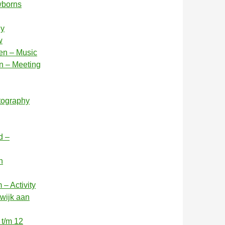
wborns
hy
w
en – Music
n – Meeting
tography
d –
n
– Activity
twijk aan
 t/m 12