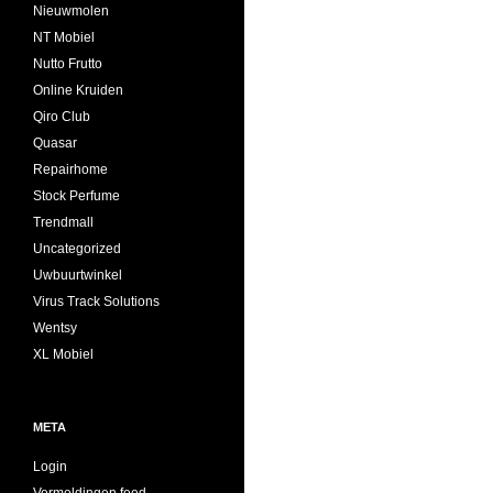
Nieuwmolen
NT Mobiel
Nutto Frutto
Online Kruiden
Qiro Club
Quasar
Repairhome
Stock Perfume
Trendmall
Uncategorized
Uwbuurtwinkel
Virus Track Solutions
Wentsy
XL Mobiel
META
Login