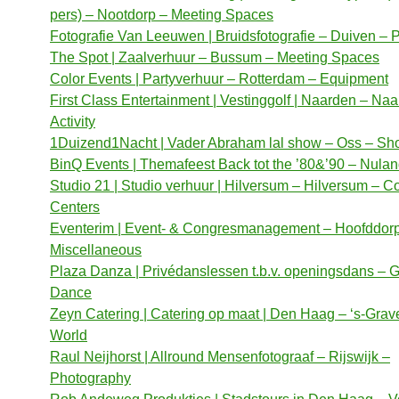
pers) – Nootdorp – Meeting Spaces
Fotografie Van Leeuwen | Bruidsfotografie – Duiven –
The Spot | Zaalverhuur – Bussum – Meeting Spaces
Color Events | Partyverhuur – Rotterdam – Equipment
First Class Entertainment | Vestinggolf | Naarden – Na
Activity
1Duizend1Nacht | Vader Abraham lal show – Oss – S
BinQ Events | Themafeest Back tot the ’80&’90 – Nula
Studio 21 | Studio verhuur | Hilversum – Hilversum – C
Centers
Eventerim | Event- & Congresmanagement – Hoofddor
Miscellaneous
Plaza Danza | Privédanslessen t.b.v. openingsdans – 
Dance
Zeyn Catering | Catering op maat | Den Haag – ‘s-Gra
World
Raul Neijhorst | Allround Mensenfotograaf – Rijswijk –
Photography