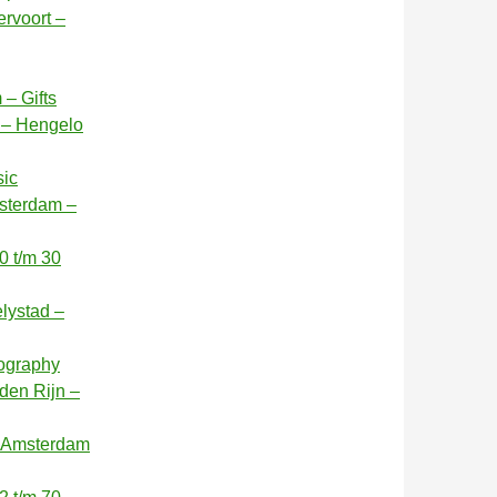
rvoort –
– Gifts
 – Hengelo
sic
sterdam –
0 t/m 30
elystad –
tography
den Rijn –
– Amsterdam