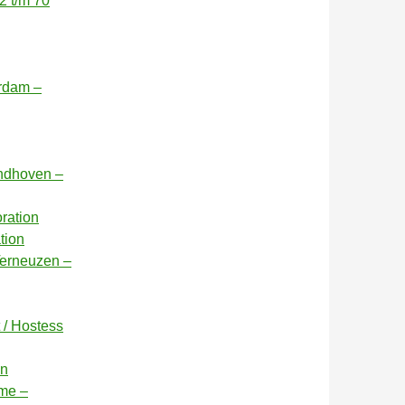
2 t/m 70
erdam –
indhoven –
oration
tion
Terneuzen –
 / Hostess
on
ame –