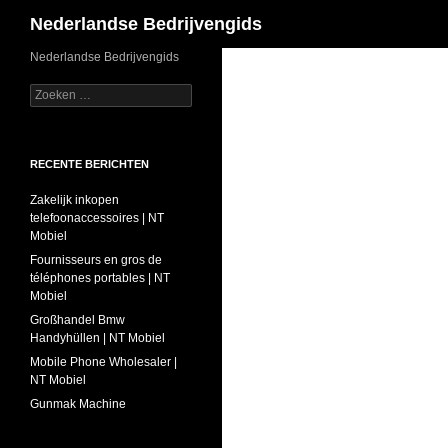
Zoeken
Nederlandse Bedrijvengids
Ga
Nederlandse Bedrijvengids
naar
Zoeken
de
naar:
inhoud
RECENTE BERICHTEN
Zakelijk inkopen
telefoonaccessoires | NT
Mobiel
Fournisseurs en gros de
téléphones portables | NT
Mobiel
Großhandel Bmw
Handyhüllen | NT Mobiel
Mobile Phone Wholesaler |
NT Mobiel
Gunmak Machine