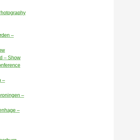
 Photography
arden –
how
nd – Show
onference
p –
Groningen –
venhage –