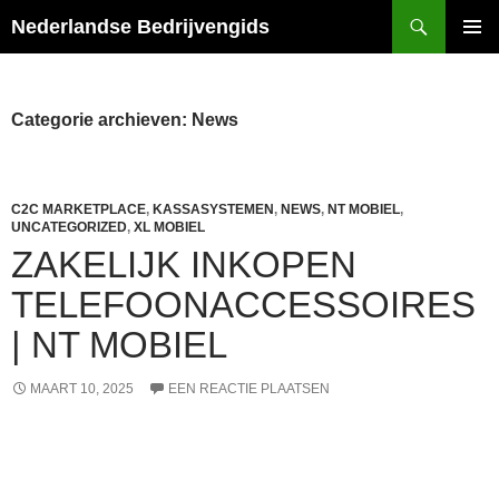
Ga
Zoeken
Nederlandse Bedrijvengids
naar
PRIMAI
de
MENU
inhoud
Categorie archieven: News
C2C MARKETPLACE
,
KASSASYSTEMEN
,
NEWS
,
NT MOBIEL
,
UNCATEGORIZED
,
XL MOBIEL
ZAKELIJK INKOPEN
TELEFOONACCESSOIRES
| NT MOBIEL
MAART 10, 2025
EEN REACTIE PLAATSEN