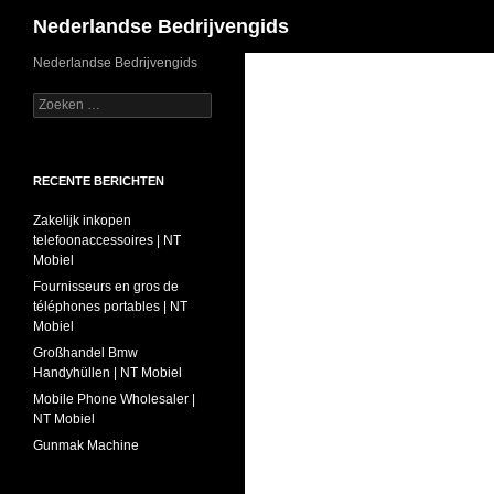
Zoeken
Nederlandse Bedrijvengids
Ga
Nederlandse Bedrijvengids
naar
Zoeken
de
naar:
inhoud
RECENTE BERICHTEN
Zakelijk inkopen
telefoonaccessoires | NT
Mobiel
Fournisseurs en gros de
téléphones portables | NT
Mobiel
Großhandel Bmw
Handyhüllen | NT Mobiel
Mobile Phone Wholesaler |
NT Mobiel
Gunmak Machine