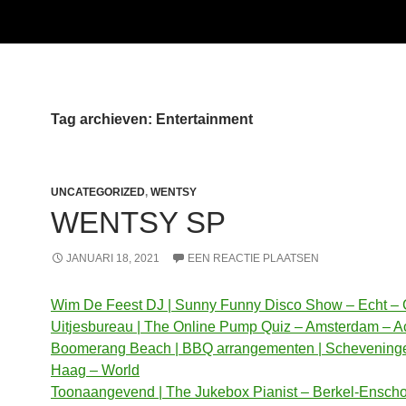
Tag archieven: Entertainment
UNCATEGORIZED
,
WENTSY
WENTSY SP
JANUARI 18, 2021
EEN REACTIE PLAATSEN
Wim De Feest DJ | Sunny Funny Disco Show – Echt – 
Uitjesbureau | The Online Pump Quiz – Amsterdam – Ac
Boomerang Beach | BBQ arrangementen | Schevening
Haag – World
Toonaangevend | The Jukebox Pianist – Berkel-Enscho