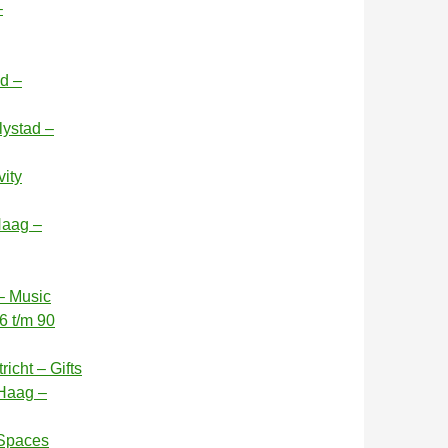
–
id –
lystad –
vity
Haag –
– Music
6 t/m 90
icht – Gifts
 Haag –
 Spaces