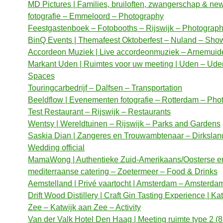
MD Pictures | Families, bruiloften, zwangerschap & ne
fotografie – Emmeloord – Photography
Feestgastenboek – Fotobooths – Rijswijk – Photograp
BinQ Events | Themafeest Oktoberfest – Nuland – Sho
Accordeon Muziek | Live accordeonmuziek – Arnemuid
Markant Uden | Ruimtes voor uw meeting | Uden – Ude
Spaces
Touringcarbedrijf – Dalfsen – Transportation
Beeldflow | Evenementen fotografie – Rotterdam – Pho
Test Restaurant – Rijswijk – Restaurants
Wentsy | Wereldtuinen – Rijswijk – Parks and Gardens
Saskia Dian | Zangeres en Trouwambtenaar – Dirkslan
Wedding official
MamaWong | Authentieke Zuid-Amerikaans/Oosterse e
mediterraanse catering – Zoetermeer – Food & Drinks
Aemstelland | Privé vaartocht | Amsterdam – Amsterdam 
Drift Wood Distillery | Craft Gin Tasting Experience | Ka
Zee – Katwijk aan Zee – Activity
Van der Valk Hotel Den Haag | Meeting ruimte type 2 (8