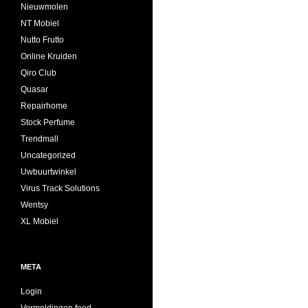
Nieuwmolen
NT Mobiel
Nutto Frutto
Online Kruiden
Qiro Club
Quasar
Repairhome
Stock Perfume
Trendmall
Uncategorized
Uwbuurtwinkel
Virus Track Solutions
Wentsy
XL Mobiel
META
Login