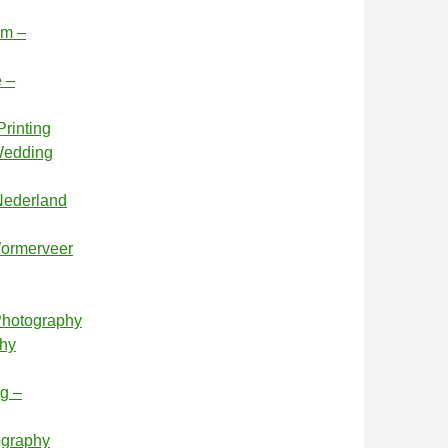
am –
e –
rinting
 Wedding
 Nederland
Wormerveer
 Photography
phy
g –
ography