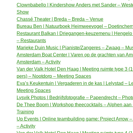
Clownbabello | Kindershow Anders met Sander – Weste
Show
Chassé Theater | Breda – Breda – Venue
Bureau Ben | Natuurboek Heimweevogel – Doetinchem 
Restaurant Balkan | Driegangen-keuzemenu | Hengelo
– Restaurants
Marieke Duin Music | Pianiste/Zangeres – Zwaag – Mu
Amsterdam Boat Center | Varen op de grachten van Am
Amsterdam – Activity
Van der Valk Hotel Den Haag | Meeting ruimte type 3 (1
pers) – Nootdorp – Meeting Spaces
Eva’s Keukentuin | Vergaderen in de kas | Lelystad – L
Meeting Spaces
Lysvik Photos | Bedrijfsfotografie – Papendrecht – Pho
De Thee Boom | Workshop theecocktails – Alphen aan 
Training
Up Events | Online teambuilding game: Project Arrow 
– Activity