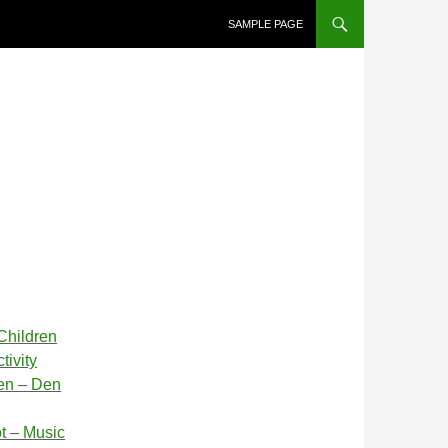
SAMPLE PAGE
Children
tivity
en – Den
t – Music