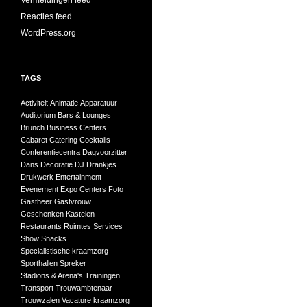
Vermeldingen feed
Reacties feed
WordPress.org
TAGS
Activiteit
Animatie
Apparatuur
Auditorium
Bars & Lounges
Brunch
Business Centers
Cabaret
Catering
Cocktails
Conferentiecentra
Dagvoorzitter
Dans
Decoratie
DJ
Drankjes
Drukwerk
Entertainment
Evenement
Expo Centers
Foto
Gastheer
Gastvrouw
Geschenken
Kastelen
Restaurants
Ruimtes
Services
Show
Snacks
Specialistische kraamzorg
Sporthallen
Spreker
Stadions & Arena's
Trainingen
Transport
Trouwambtenaar
Trouwzalen
Vacature kraamzorg