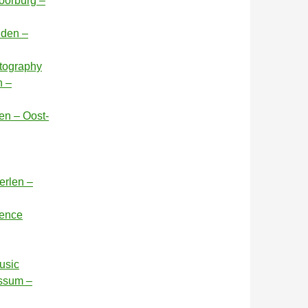
oorburg –
iden –
otography
n –
ren – Oost-
erlen –
rence
usic
nssum –