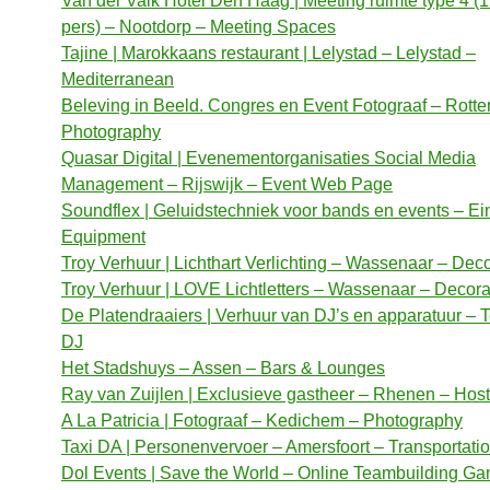
Van der Valk Hotel Den Haag | Meeting ruimte type 4 (1
pers) – Nootdorp – Meeting Spaces
Tajine | Marokkaans restaurant | Lelystad – Lelystad –
Mediterranean
Beleving in Beeld. Congres en Event Fotograaf – Rott
Photography
Quasar Digital | Evenementorganisaties Social Media
Management – Rijswijk – Event Web Page
Soundflex | Geluidstechniek voor bands en events – E
Equipment
Troy Verhuur | Lichthart Verlichting – Wassenaar – Dec
Troy Verhuur | LOVE Lichtletters – Wassenaar – Decora
De Platendraaiers | Verhuur van DJ’s en apparatuur – 
DJ
Het Stadshuys – Assen – Bars & Lounges
Ray van Zuijlen | Exclusieve gastheer – Rhenen – Host
A La Patricia | Fotograaf – Kedichem – Photography
Taxi DA | Personenvervoer – Amersfoort – Transportati
Dol Events | Save the World – Online Teambuilding G