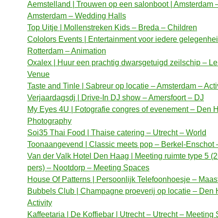
Aemstelland | Trouwen op een salonboot | Amsterdam 
Amsterdam – Wedding Halls
Top Uitje | Mollenstreken Kids – Breda – Children
Cololors Events | Entertainment voor iedere gelegenhe
Rotterdam – Animation
Oxalex | Huur een prachtig dwarsgetuigd zeilschip – Le
Venue
Taste and Tinle | Sabreur op locatie – Amsterdam – Acti
Verjaardagsdj | Drive-In DJ show – Amersfoort – DJ
My Eyes 4U | Fotografie congres of evenement – Den 
Photography
Soi35 Thai Food | Thaise catering – Utrecht – World
Toonaangevend | Classic meets pop – Berkel-Enschot 
Van der Valk Hotel Den Haag | Meeting ruimte type 5 (2
pers) – Nootdorp – Meeting Spaces
House Of Patterns | Persoonlijk Telefoonhoesje – Maastr
Bubbels Club | Champagne proeverij op locatie – Den
Activity
Kaffeetaria | De Koffiebar | Utrecht – Utrecht – Meeting