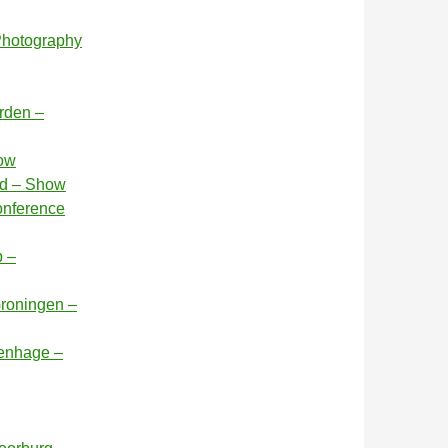
 Photography
arden –
how
nd – Show
onference
p –
Groningen –
venhage –