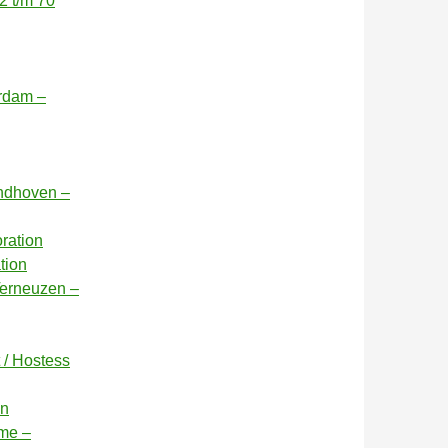
2 t/m 70
erdam –
indhoven –
oration
tion
Terneuzen –
 / Hostess
on
ame –