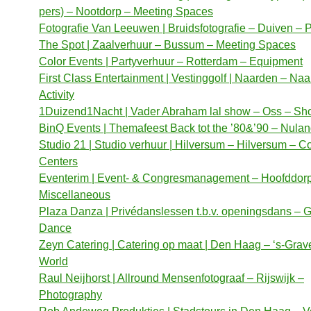
pers) – Nootdorp – Meeting Spaces
Fotografie Van Leeuwen | Bruidsfotografie – Duiven –
The Spot | Zaalverhuur – Bussum – Meeting Spaces
Color Events | Partyverhuur – Rotterdam – Equipment
First Class Entertainment | Vestinggolf | Naarden – Na
Activity
1Duizend1Nacht | Vader Abraham lal show – Oss – S
BinQ Events | Themafeest Back tot the ’80&’90 – Nula
Studio 21 | Studio verhuur | Hilversum – Hilversum – C
Centers
Eventerim | Event- & Congresmanagement – Hoofddor
Miscellaneous
Plaza Danza | Privédanslessen t.b.v. openingsdans – 
Dance
Zeyn Catering | Catering op maat | Den Haag – ‘s-Gra
World
Raul Neijhorst | Allround Mensenfotograaf – Rijswijk –
Photography