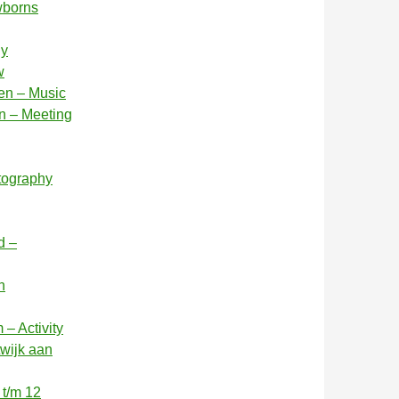
wborns
hy
w
en – Music
n – Meeting
tography
d –
n
– Activity
twijk aan
 t/m 12