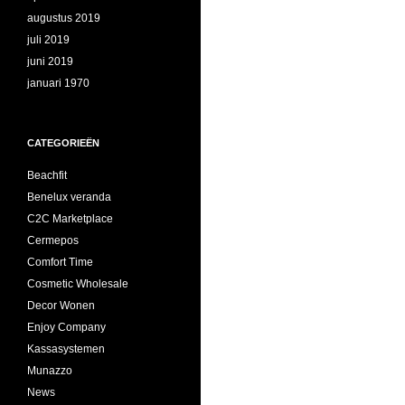
augustus 2019
juli 2019
juni 2019
januari 1970
CATEGORIEËN
Beachfit
Benelux veranda
C2C Marketplace
Cermepos
Comfort Time
Cosmetic Wholesale
Decor Wonen
Enjoy Company
Kassasystemen
Munazzo
News