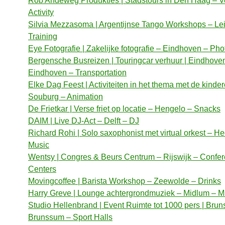
Rob Andeweg Produkties | Stadstours in Den Haag – V
Activity
Silvia Mezzasoma | Argentijnse Tango Workshops – Le
Training
Eye Fotografie | Zakelijke fotografie – Eindhoven – Ph
Bergensche Busreizen | Touringcar verhuur | Eindhove
Eindhoven – Transportation
Elke Dag Feest | Activiteiten in het thema met de kinde
Souburg – Animation
De Frietkar | Verse friet op locatie – Hengelo – Snacks
DAIM | Live DJ-Act – Delft – DJ
Richard Rohi | Solo saxophonist met virtual orkest – He
Music
Wentsy | Congres & Beurs Centrum – Rijswijk – Confe
Centers
Movingcoffee | Barista Workshop – Zeewolde – Drinks
Harry Greve | Lounge achtergrondmuziek – Midlum – M
Studio Hellenbrand | Event Ruimte tot 1000 pers | Bru
Brunssum – Sport Halls