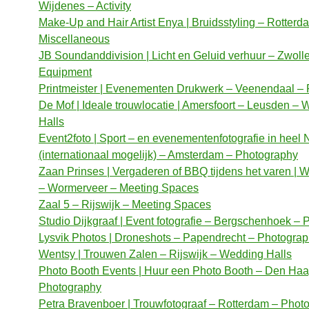
Wijdenes – Activity
Make-Up and Hair Artist Enya | Bruidsstyling – Rotterd
Miscellaneous
JB Soundanddivision | Licht en Geluid verhuur – Zwoll
Equipment
Printmeister | Evenementen Drukwerk – Veenendaal – P
De Mof | Ideale trouwlocatie | Amersfoort – Leusden –
Halls
Event2foto | Sport – en evenementenfotografie in heel
(internationaal mogelijk) – Amsterdam – Photography
Zaan Prinses | Vergaderen of BBQ tijdens het varen | 
– Wormerveer – Meeting Spaces
Zaal 5 – Rijswijk – Meeting Spaces
Studio Dijkgraaf | Event fotografie – Bergschenhoek –
Lysvik Photos | Droneshots – Papendrecht – Photogra
Wentsy | Trouwen Zalen – Rijswijk – Wedding Halls
Photo Booth Events | Huur een Photo Booth – Den Haa
Photography
Petra Bravenboer | Trouwfotograaf – Rotterdam – Phot