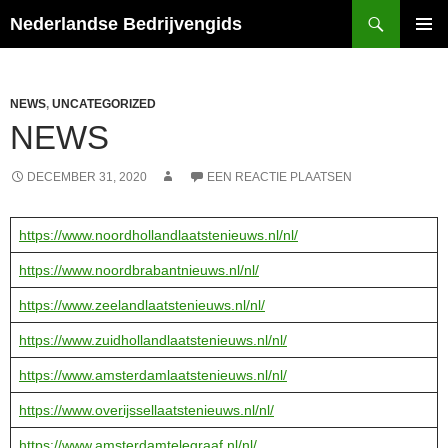
Ga
Zoeken
Nederlandse Bedrijvengids
naar
PRIMAI
de
MENU
inhoud
NEWS
,
UNCATEGORIZED
NEWS
DECEMBER 31, 2020
EEN REACTIE PLAATSEN
https://www.noordhollandlaatstenieuws.nl/nl/
https://www.noordbrabantnieuws.nl/nl/
https://www.zeelandlaatstenieuws.nl/nl/
https://www.zuidhollandlaatstenieuws.nl/nl/
https://www.amsterdamlaatstenieuws.nl/nl/
https://www.overijssellaatstenieuws.nl/nl/
https://www.amsterdamtelegraaf.nl/nl/