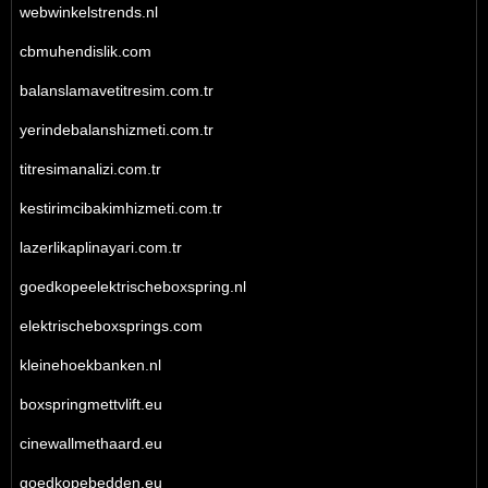
webwinkelstrends.nl
cbmuhendislik.com
balanslamavetitresim.com.tr
yerindebalanshizmeti.com.tr
titresimanalizi.com.tr
kestirimcibakimhizmeti.com.tr
lazerlikaplinayari.com.tr
goedkopeelektrischeboxspring.nl
elektrischeboxsprings.com
kleinehoekbanken.nl
boxspringmettvlift.eu
cinewallmethaard.eu
goedkopebedden.eu