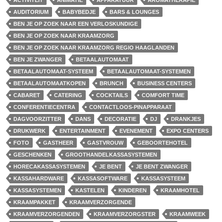
ACTIVITEIT
ANIMATIE
APPARATUUR
AROMATHERAPIE
AUDITORIUM
BABYBEDJE
BARS & LOUNGES
BEN JE OP ZOEK NAAR EEN VERLOSKUNDIGE
BEN JE OP ZOEK NAAR KRAAMZORG
BEN JE OP ZOEK NAAR KRAAMZORG REGIO HAAGLANDEN
BEN JE ZWANGER
BETAALAUTOMAAT
BETAALAUTOMAAT-SYSTEEM
BETAALAUTOMAAT-SYSTEMEN
BETAALAUTOMAATKOPEN
BRUNCH
BUSINESS CENTERS
CABARET
CATERING
COCKTAILS
COMFORT TIME
CONFERENTIECENTRA
CONTACTLOOS-PINAPPARAAT
DAGVOORZITTER
DANS
DECORATIE
DJ
DRANKJES
DRUKWERK
ENTERTAINMENT
EVENEMENT
EXPO CENTERS
FOTO
GASTHEER
GASTVROUW
GEBOORTEHOTEL
GESCHENKEN
GROOTHANDELKASSASYSTEMEN
HORECAKASSASYSTEMEN
JE BENT
JE BENT ZWANGER
KASSAHARDWARE
KASSASOFTWARE
KASSASYSTEEM
KASSASYSTEMEN
KASTELEN
KINDEREN
KRAAMHOTEL
KRAAMPAKKET
KRAAMVERZORGENDE
KRAAMVERZORGENDEN
KRAAMVERZORGSTER
KRAAMWEEK