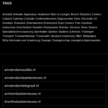
TAGS
Activiteit
Animatie
Apparatuur
Auditorium
Bars & Lounges
Brunch
Business Centers
Cabaret
Catering
Cocktails
Conferentiecentra
Dagvoorzitter
Dans
Decoratie
DJ
Drankjes
Drukwerk
Entertainment
Evenement
Expo Centers
Foto
Gastheer
Gastvrouw
Geschenken
Kastelen
Restaurants
Ruimtes
Services
Show
Snacks
Specialistische kraamzorg
Sporthallen
Spreker
Stadions & Arena's
Trainingen
Transport
Trouwambtenaar
Trouwzalen
Vacature kraamzorg
Villa's
Webpagina
Wil je informatie over kraamzorg
Zwanger
Zwangerschap
zwangerschapsmaanden
amsterdamauditie.nl
amsterdamlaatstenieuws.nl
amsterdamtelegraaf.nl
arnhemlaatstenieuws.nl
drenthelaatstenieuws.nl