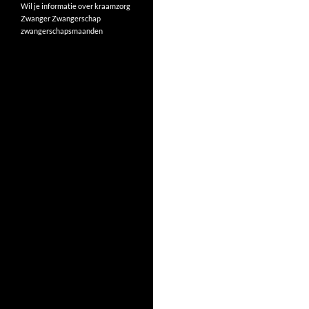
Wil je informatie over kraamzorg
Zwanger
Zwangerschap
zwangerschapsmaanden