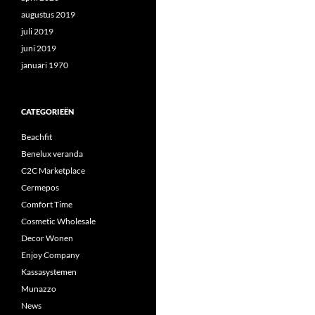
augustus 2019
juli 2019
juni 2019
januari 1970
CATEGORIEËN
Beachfit
Benelux veranda
C2C Marketplace
Cermepos
Comfort Time
Cosmetic Wholesale
Decor Wonen
Enjoy Company
Kassasystemen
Munazzo
News