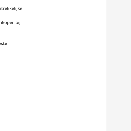
ntrekkelijke
inkopen bij
este