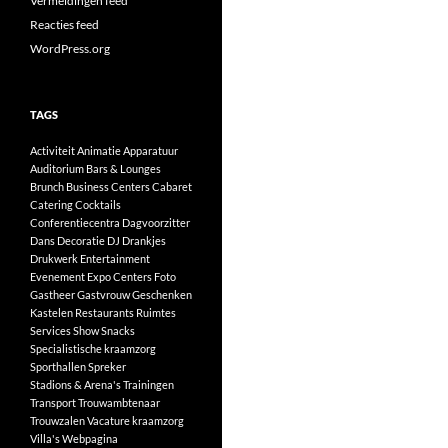
Vermeldingen feed
Reacties feed
WordPress.org
TAGS
Activiteit
Animatie
Apparatuur
Auditorium
Bars & Lounges
Brunch
Business Centers
Cabaret
Catering
Cocktails
Conferentiecentra
Dagvoorzitter
Dans
Decoratie
DJ
Drankjes
Drukwerk
Entertainment
Evenement
Expo Centers
Foto
Gastheer
Gastvrouw
Geschenken
Kastelen
Restaurants
Ruimtes
Services
Show
Snacks
Specialistische kraamzorg
Sporthallen
Spreker
Stadions & Arena's
Trainingen
Transport
Trouwambtenaar
Trouwzalen
Vacature kraamzorg
Villa's
Webpagina