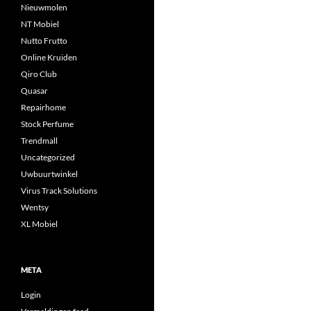
Nieuwmolen
NT Mobiel
Nutto Frutto
Online Kruiden
Qiro Club
Quasar
Repairhome
Stock Perfume
Trendmall
Uncategorized
Uwbuurtwinkel
Virus Track Solutions
Wentsy
XL Mobiel
META
Login