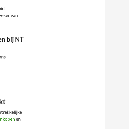
iel.
 zeker van
en bij NT
ons
kt
ntrekkelijke
 inkopen
en