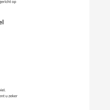
gericht op
el
iel.
bent u zeker