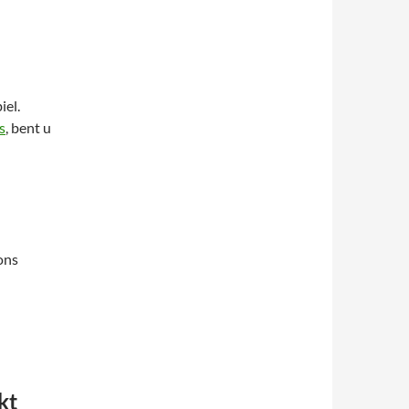
iel.
s
, bent u
ons
kt