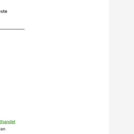
este
thandel
van