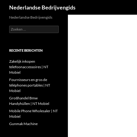
Zoeken
Nederlandse Bedrijvengids
Ga
Nederlandse Bedrijvengids
naar
Zoeken
de
naar:
inhoud
RECENTE BERICHTEN
Zakelijk inkopen
telefoonaccessoires | NT
Mobiel
Fournisseurs en gros de
téléphones portables | NT
Mobiel
Großhandel Bmw
Handyhüllen | NT Mobiel
Mobile Phone Wholesaler | NT
Mobiel
Gunmak Machine