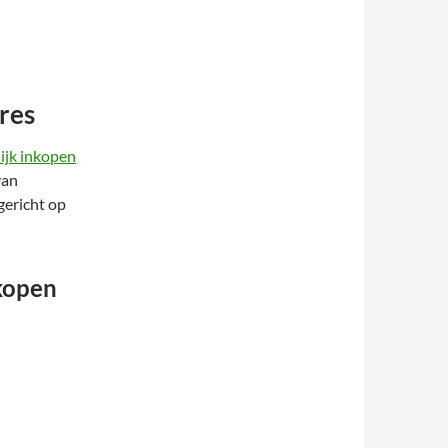
res
lijk inkopen
van
gericht op
kopen