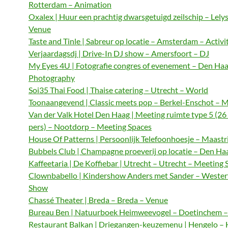
Rotterdam – Animation
Oxalex | Huur een prachtig dwarsgetuigd zeilschip – Lely
Venue
Taste and Tinle | Sabreur op locatie – Amsterdam – Activi
Verjaardagsdj | Drive-In DJ show – Amersfoort – DJ
My Eyes 4U | Fotografie congres of evenement – Den Haa
Photography
Soi35 Thai Food | Thaise catering – Utrecht – World
Toonaangevend | Classic meets pop – Berkel-Enschot – M
Van der Valk Hotel Den Haag | Meeting ruimte type 5 (26
pers) – Nootdorp – Meeting Spaces
House Of Patterns | Persoonlijk Telefoonhoesje – Maastri
Bubbels Club | Champagne proeverij op locatie – Den Haa
Kaffeetaria | De Koffiebar | Utrecht – Utrecht – Meeting 
Clownbabello | Kindershow Anders met Sander – Wester
Show
Chassé Theater | Breda – Breda – Venue
Bureau Ben | Natuurboek Heimweevogel – Doetinchem – 
Restaurant Balkan | Driegangen-keuzemenu | Hengelo – 