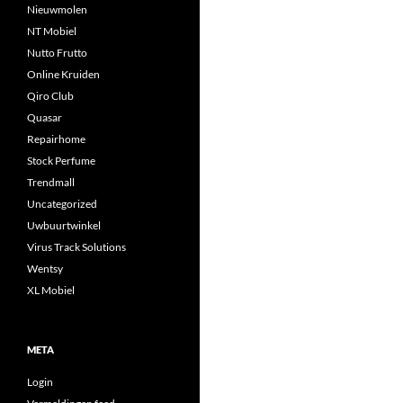
Nieuwmolen
NT Mobiel
Nutto Frutto
Online Kruiden
Qiro Club
Quasar
Repairhome
Stock Perfume
Trendmall
Uncategorized
Uwbuurtwinkel
Virus Track Solutions
Wentsy
XL Mobiel
META
Login