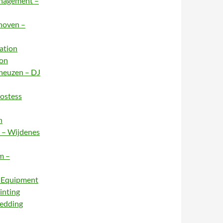
anagement –
dhoven –
ation
ion
rneuzen – DJ
Hostess
n
e – Wijdenes
m –
– Equipment
inting
Wedding