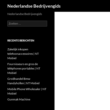
Zoeken
Nederlandse Bedrijvengids
Ga
Nederlandse Bedrijvengids
naar
Zoeken
de
naar:
inhoud
RECENTE BERICHTEN
Zakelijk inkopen
telefoonaccessoires | NT
Mobiel
Fournisseurs en gros de
téléphones portables | NT
Mobiel
Großhandel Bmw
Handyhüllen | NT Mobiel
Mobile Phone Wholesaler | NT
Mobiel
Gunmak Machine