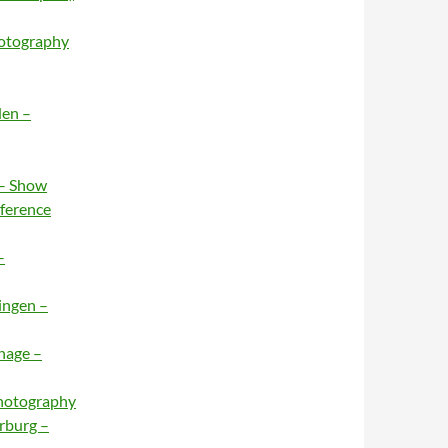
hotography
den –
 – Show
nference
–
ingen –
hage –
Photography
rburg –