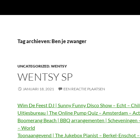
Tag archieven: Ben je zwanger
UNCATEGORIZED
,
WENTSY
WENTSY SP
JANUARI 18, 2021
EEN REACTIE PLAATSEN
Wim De Feest DJ | Sunny Funny Disco Show – Echt – Chi
Uitjesbureau | The Online Pump Quiz – Amsterdam – Act
Boomerang Beach | BBQ arrangementen | Scheveningen 
– World
Toonaangevend | The Jukebox Pianist – Berkel-Enschot 