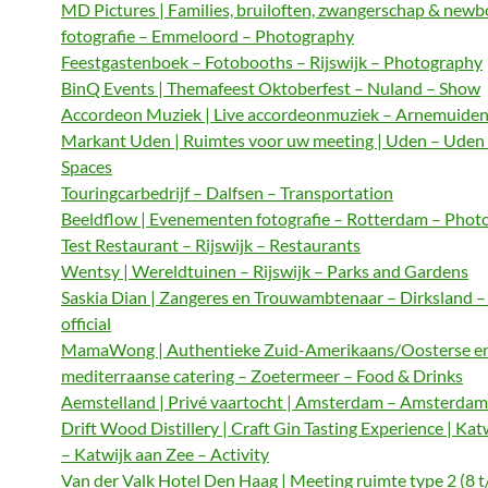
MD Pictures | Families, bruiloften, zwangerschap & newb
fotografie – Emmeloord – Photography
Feestgastenboek – Fotobooths – Rijswijk – Photography
BinQ Events | Themafeest Oktoberfest – Nuland – Show
Accordeon Muziek | Live accordeonmuziek – Arnemuiden
Markant Uden | Ruimtes voor uw meeting | Uden – Uden
Spaces
Touringcarbedrijf – Dalfsen – Transportation
Beeldflow | Evenementen fotografie – Rotterdam – Phot
Test Restaurant – Rijswijk – Restaurants
Wentsy | Wereldtuinen – Rijswijk – Parks and Gardens
Saskia Dian | Zangeres en Trouwambtenaar – Dirksland 
official
MamaWong | Authentieke Zuid-Amerikaans/Oosterse e
mediterraanse catering – Zoetermeer – Food & Drinks
Aemstelland | Privé vaartocht | Amsterdam – Amsterdam 
Drift Wood Distillery | Craft Gin Tasting Experience | Kat
– Katwijk aan Zee – Activity
Van der Valk Hotel Den Haag | Meeting ruimte type 2 (8 t