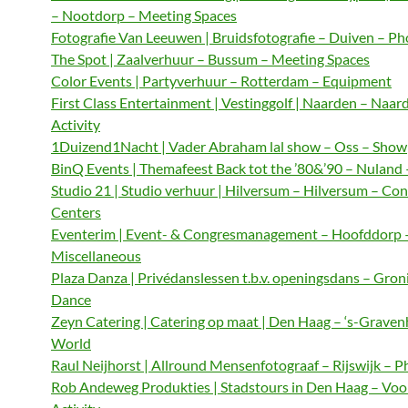
– Nootdorp – Meeting Spaces
Fotografie Van Leeuwen | Bruidsfotografie – Duiven – P
The Spot | Zaalverhuur – Bussum – Meeting Spaces
Color Events | Partyverhuur – Rotterdam – Equipment
First Class Entertainment | Vestinggolf | Naarden – Naar
Activity
1Duizend1Nacht | Vader Abraham lal show – Oss – Show
BinQ Events | Themafeest Back tot the ’80&’90 – Nuland
Studio 21 | Studio verhuur | Hilversum – Hilversum – Co
Centers
Eventerim | Event- & Congresmanagement – Hoofddorp 
Miscellaneous
Plaza Danza | Privédanslessen t.b.v. openingsdans – Gron
Dance
Zeyn Catering | Catering op maat | Den Haag – ‘s-Graven
World
Raul Neijhorst | Allround Mensenfotograaf – Rijswijk – 
Rob Andeweg Produkties | Stadstours in Den Haag – Voo