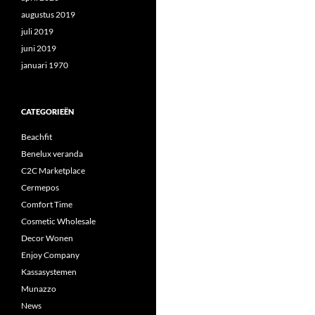
augustus 2019
juli 2019
juni 2019
januari 1970
CATEGORIEËN
Beachfit
Benelux veranda
C2C Marketplace
Cermepos
Comfort Time
Cosmetic Wholesale
Decor Wonen
Enjoy Company
Kassasystemen
Munazzo
News