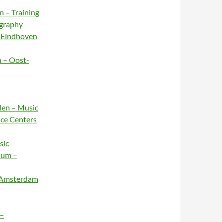
n – Training
ography
– Eindhoven
n – Oost-
rlen – Music
nce Centers
sic
sum –
– Amsterdam
 –