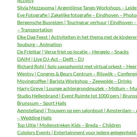
Activity
Silvia Mezzasoma | Argentijnse Tango Workshops – Leide
Eye Fotografie | Zakelijke fotografie – Eindhoven – Phot
Bergensche Busreizen | Touringcar verhuur | Eindhoven 
– Transportation
Elke Dag Feest | Activiteiten in het thema met de kindere
Souburg – Animation
De Frietkar | Verse friet op locatie – Hengelo – Snacks
DAIM | Live DJ-Act – Delft – DJ
Richard Rohi | Solo saxophonist met virtual orkest – Hee
Wentsy | Congres & Beurs Centrum – Rijswijk – Confere
Movingcoffee | Barista Workshop – Zeewolde – Drinks
Harry Greve | Lounge achtergrondmuziek – Midlum – Mu
Studio Hellenbrand | Event Ruimte tot 1000 pers | Bruns
Brunssum – Sport Halls
Aemstelland | Trouwen op een salonboot | Amsterdam 
– Wedding Halls
Top Uitje | Mollenstreken Kids – Breda – Children
Cololors Events | Entertainment voor iedere gelegenheid