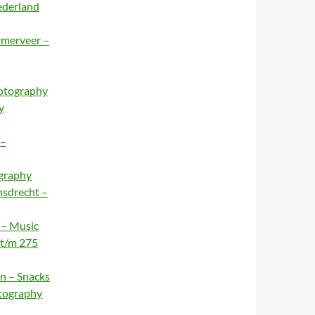
ederland
rmerveer –
hotography
y
 –
ography
nsdrecht –
 – Music
 t/m 275
n – Snacks
otography