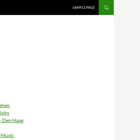
SAMPLE PAGE
ldren
ivity
– Den Haag
– Music