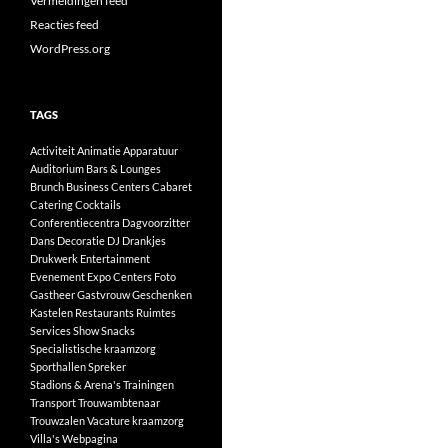
Vermeldingen feed
Reacties feed
WordPress.org
TAGS
Activiteit
Animatie
Apparatuur
Auditorium
Bars & Lounges
Brunch
Business Centers
Cabaret
Catering
Cocktails
Conferentiecentra
Dagvoorzitter
Dans
Decoratie
DJ
Drankjes
Drukwerk
Entertainment
Evenement
Expo Centers
Foto
Gastheer
Gastvrouw
Geschenken
Kastelen
Restaurants
Ruimtes
Services
Show
Snacks
Specialistische kraamzorg
Sporthallen
Spreker
Stadions & Arena's
Trainingen
Transport
Trouwambtenaar
Trouwzalen
Vacature kraamzorg
Villa's
Webpagina