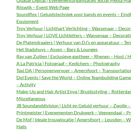
Quasar Digital | Evenementorganisaties Social Media M
Rijswijk – Event Web Page
Soundflex | Geluidstechniek voor bands en events – Ein
Equipment
Troy Verhuur | Lichthart Verlichting – Wassenaar – Decor
Troy Verhuur | LOVE Lichtletters – Wassenaar – Decorat
De Platendraaiers | Verhuur van DJ’s en apparatuur – Te
Het Stadshuys – Assen – Bars & Lounges
Ray van Zuijlen | Exclusieve gastheer – Rhenen – Host / 
A La Patricia | Fotograaf – Kedichem – Photography
Taxi DA | Personenvervoer – Amersfoort – Transportatio
Dol Events | Save the World – Online Teambuilding Gam
– Activity
Make-Up and Hair Artist Enya | Bruidsstyling – Rotterda
Miscellaneous
JB Soundanddivision | Licht en Geluid verhuur – Zwolle 
Printmeister | Evenementen Drukwerk – Veenendaal – Pr
De Mof | Ideale trouwlocatie | Amersfoort – Leusden – 
Halls