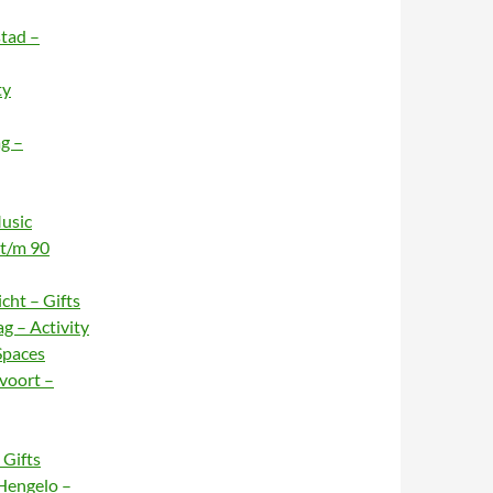
stad –
ty
g –
usic
 t/m 90
cht – Gifts
g – Activity
Spaces
voort –
Gifts
Hengelo –