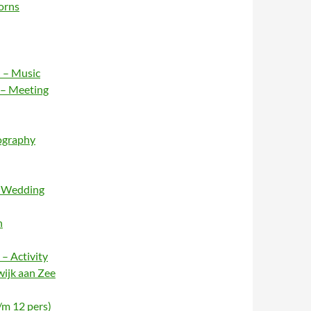
orns
 – Music
 – Meeting
ography
– Wedding
n
– Activity
wijk aan Zee
/m 12 pers)