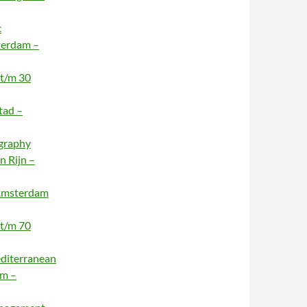
c
terdam –
 t/m 30
tad –
ography
n Rijn –
 Amsterdam
 t/m 70
editerranean
am –