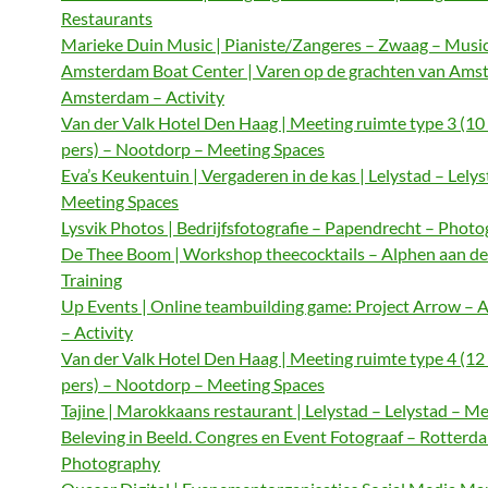
Restaurants
Marieke Duin Music | Pianiste/Zangeres – Zwaag – Musi
Amsterdam Boat Center | Varen op de grachten van Ams
Amsterdam – Activity
Van der Valk Hotel Den Haag | Meeting ruimte type 3 (10
pers) – Nootdorp – Meeting Spaces
Eva’s Keukentuin | Vergaderen in de kas | Lelystad – Lelys
Meeting Spaces
Lysvik Photos | Bedrijfsfotografie – Papendrecht – Phot
De Thee Boom | Workshop theecocktails – Alphen aan de
Training
Up Events | Online teambuilding game: Project Arrow –
– Activity
Van der Valk Hotel Den Haag | Meeting ruimte type 4 (12
pers) – Nootdorp – Meeting Spaces
Tajine | Marokkaans restaurant | Lelystad – Lelystad – M
Beleving in Beeld. Congres en Event Fotograaf – Rotterd
Photography