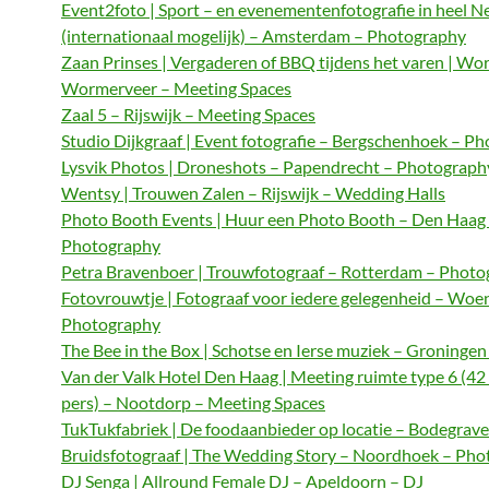
Event2foto | Sport – en evenementenfotografie in heel N
(internationaal mogelijk) – Amsterdam – Photography
Zaan Prinses | Vergaderen of BBQ tijdens het varen | Wo
Wormerveer – Meeting Spaces
Zaal 5 – Rijswijk – Meeting Spaces
Studio Dijkgraaf | Event fotografie – Bergschenhoek – P
Lysvik Photos | Droneshots – Papendrecht – Photograph
Wentsy | Trouwen Zalen – Rijswijk – Wedding Halls
Photo Booth Events | Huur een Photo Booth – Den Haag
Photography
Petra Bravenboer | Trouwfotograaf – Rotterdam – Phot
Fotovrouwtje | Fotograaf voor iedere gelegenheid – Woe
Photography
The Bee in the Box | Schotse en Ierse muziek – Groningen
Van der Valk Hotel Den Haag | Meeting ruimte type 6 (42
pers) – Nootdorp – Meeting Spaces
TukTukfabriek | De foodaanbieder op locatie – Bodegrave
Bruidsfotograaf | The Wedding Story – Noordhoek – Ph
DJ Senga | Allround Female DJ – Apeldoorn – DJ