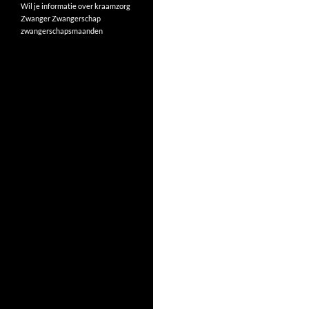
Wil je informatie over kraamzorg
Zwanger
Zwangerschap
zwangerschapsmaanden