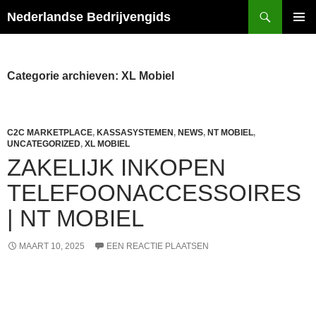
Ga
Zoeken
Nederlandse Bedrijvengids
naar
PRIMAI
de
MENU
inhoud
Categorie archieven: XL Mobiel
C2C MARKETPLACE
,
KASSASYSTEMEN
,
NEWS
,
NT MOBIEL
,
UNCATEGORIZED
,
XL MOBIEL
ZAKELIJK INKOPEN
TELEFOONACCESSOIRES
| NT MOBIEL
MAART 10, 2025
EEN REACTIE PLAATSEN