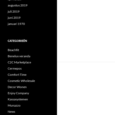
augustus 2019
juli 2019
juni 2019
januari 1970
CATEGORIEËN
Beachfit
Benelux veranda
C2C Marketplace
Cermepos
Comfort Time
Cosmetic Wholesale
Decor Wonen
Enjoy Company
Kassasystemen
Munazzo
News