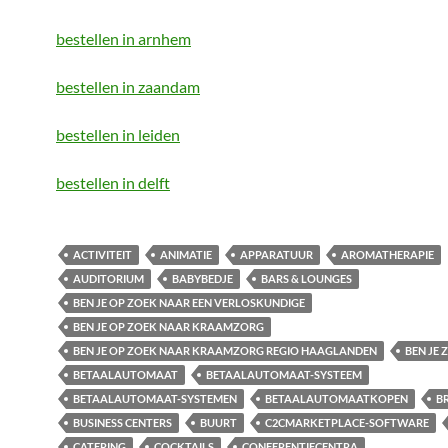
bestellen in arnhem
bestellen in zaandam
bestellen in leiden
bestellen in delft
ACTIVITEIT
ANIMATIE
APPARATUUR
AROMATHERAPIE
AUDITORIUM
BABYBEDJE
BARS & LOUNGES
BEN JE OP ZOEK NAAR EEN VERLOSKUNDIGE
BEN JE OP ZOEK NAAR KRAAMZORG
BEN JE OP ZOEK NAAR KRAAMZORG REGIO HAAGLANDEN
BEN JE
BETAALAUTOMAAT
BETAALAUTOMAAT-SYSTEEM
BETAALAUTOMAAT-SYSTEMEN
BETAALAUTOMAATKOPEN
B
BUSINESS CENTERS
BUURT
C2CMARKETPLACE-SOFTWARE
CATERING
COCKTAILS
CONFERENTIECENTRA