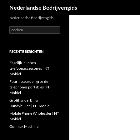
Zoeken
Nederlandse Bedrijvengids
Ga
Nederlandse Bedrijvengids
naar
Zoeken
de
naar:
inhoud
RECENTE BERICHTEN
Zakelijk inkopen
telefoonaccessoires | NT
Mobiel
Fournisseurs en gros de
téléphones portables | NT
Mobiel
Großhandel Bmw
Handyhüllen | NT Mobiel
Mobile Phone Wholesaler | NT
Mobiel
Gunmak Machine