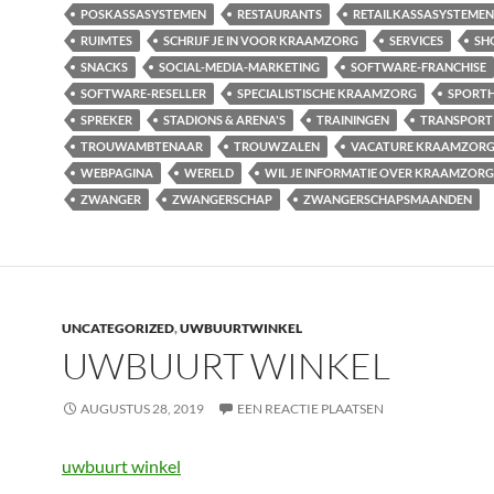
POSKASSASYSTEMEN
RESTAURANTS
RETAILKASSASYSTEMEN
RUIMTES
SCHRIJF JE IN VOOR KRAAMZORG
SERVICES
SH
SNACKS
SOCIAL-MEDIA-MARKETING
SOFTWARE-FRANCHISE
SOFTWARE-RESELLER
SPECIALISTISCHE KRAAMZORG
SPORT
SPREKER
STADIONS & ARENA'S
TRAININGEN
TRANSPORT
TROUWAMBTENAAR
TROUWZALEN
VACATURE KRAAMZOR
WEBPAGINA
WERELD
WIL JE INFORMATIE OVER KRAAMZORG
ZWANGER
ZWANGERSCHAP
ZWANGERSCHAPSMAANDEN
UNCATEGORIZED
,
UWBUURTWINKEL
UWBUURT WINKEL
AUGUSTUS 28, 2019
EEN REACTIE PLAATSEN
uwbuurt winkel