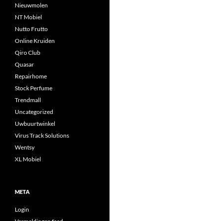
Nieuwmolen
NT Mobiel
Nutto Frutto
Online Kruiden
Qiro Club
Quasar
Repairhome
Stock Perfume
Trendmall
Uncategorized
Uwbuurtwinkel
Virus Track Solutions
Wentsy
XL Mobiel
META
Login