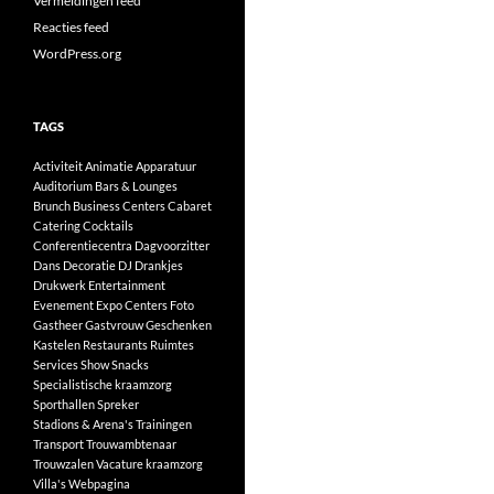
Vermeldingen feed
Reacties feed
WordPress.org
TAGS
Activiteit
Animatie
Apparatuur
Auditorium
Bars & Lounges
Brunch
Business Centers
Cabaret
Catering
Cocktails
Conferentiecentra
Dagvoorzitter
Dans
Decoratie
DJ
Drankjes
Drukwerk
Entertainment
Evenement
Expo Centers
Foto
Gastheer
Gastvrouw
Geschenken
Kastelen
Restaurants
Ruimtes
Services
Show
Snacks
Specialistische kraamzorg
Sporthallen
Spreker
Stadions & Arena's
Trainingen
Transport
Trouwambtenaar
Trouwzalen
Vacature kraamzorg
Villa's
Webpagina