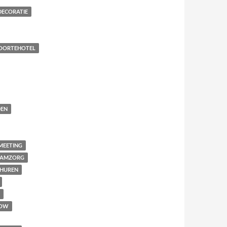
DECORATIE
OORTEHOTEL
EN
MEETING
AAMZORG
THUREN
OW