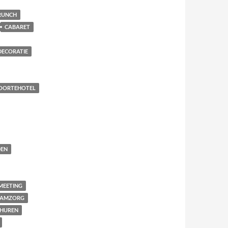
RUNCH
CABARET
DECORATIE
OORTEHOTEL
EN
MEETING
AAMZORG
THUREN