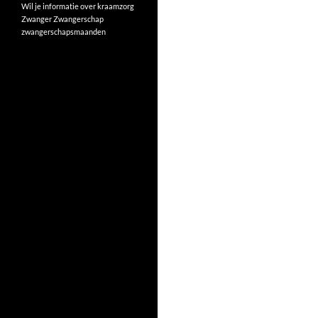
Wil je informatie over kraamzorg
Zwanger
Zwangerschap
zwangerschapsmaanden