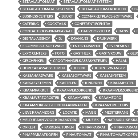
BETAALAUTOMAAT
BETAALAUTOMAAT-SYSTEEM
BETAALAUTOMAAT-SYSTEMEN
BETAALAUTOMAATKOPEN
B
BUSINESS CENTERS
BUURT
C2CMARKETPLACE-SOFTWARE
CATERING
COCKTAILS
CONFERENTIECENTRA
CONTACTLOOS-PINAPPARAAT
DAGVOORZITTER
DANS
DIGITAL-AGENCY
DJ
DRANKJES
DRUKWERK
E-COMMERCE-SOFTWARE
ENTERTAINMENT
EVENEMENT
EXPO CENTERS
FOTO
GASTHEER
GASTVROUW
GEB
GESCHENKEN
GROOTHANDELKASSASYSTEMEN
HALAL
HORECAKASSASYSTEMEN
JE BENT
JE BENT ZWANGER
KASSAHARDWARE
KASSASOFTWARE
KASSASYSTEEM
KASSASYSTEMEN
KASTELEN
KINDEREN
KRAAMHOTEL
KRAAMPAKKET
KRAAMVERZORGENDE
KRAAMVERZORGEND
KRAAMVERZORGSTER
KRAAMWEEK
KRAAMZORG
KRAAMZORG REGELEN EN AANVRAGEN
KRAAMZORG THUIS
LIEVE KRAAMZORG
LOCATIE
MAGIE
MEDITERRANE
MELD JE AAN VOOR KRAAMZORG
MUZIEK
NATUURLIJKE KR
ORKEST
PARKEN & TUINEN
PINAPPARAAT
PINAPPARAA
PINAPPARAATKOPEN
PINAUTOMAAT
PINAUTOMAATKOPEN