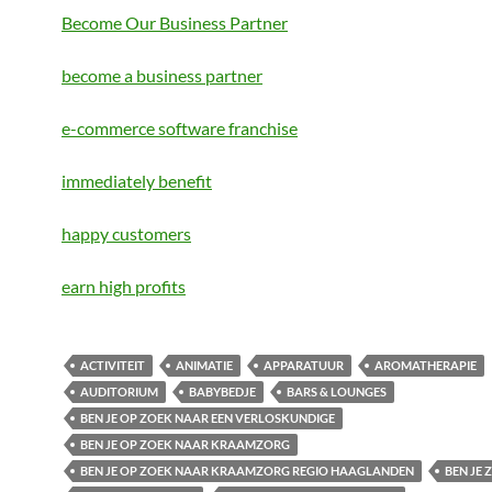
Become Our Business Partner
become a business partner
e-commerce software franchise
immediately benefit
happy customers
earn high profits
ACTIVITEIT
ANIMATIE
APPARATUUR
AROMATHERAPIE
AUDITORIUM
BABYBEDJE
BARS & LOUNGES
BEN JE OP ZOEK NAAR EEN VERLOSKUNDIGE
BEN JE OP ZOEK NAAR KRAAMZORG
BEN JE OP ZOEK NAAR KRAAMZORG REGIO HAAGLANDEN
BEN JE