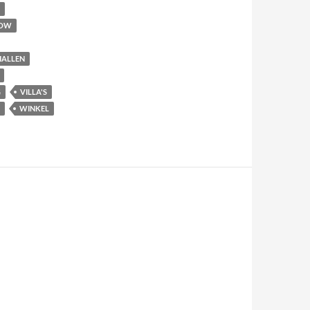
OW
HALLEN
G
VILLA'S
WINKEL