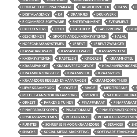
CONTACTLOOS-PINAPPARAAT
DAGVOORZITTER
DANS
DIGITAL-AGENCY
DJ
DRANKJES
DRUKWERK
E-COMMERCE-SOFTWARE
ENTERTAINMENT
EVENEMENT
EXPO CENTERS
FOTO
GASTHEER
GASTVROUW
GEB
GESCHENKEN
GROOTHANDELKASSASYSTEMEN
HALAL
HORECAKASSASYSTEMEN
JE BENT
JE BENT ZWANGER
KASSAHARDWARE
KASSASOFTWARE
KASSASYSTEEM
KASSASYSTEMEN
KASTELEN
KINDEREN
KRAAMHOTEL
KRAAMPAKKET
KRAAMVERZORGENDE
KRAAMVERZORGEND
KRAAMVERZORGSTER
KRAAMWEEK
KRAAMZORG
KRAAMZORG REGELEN EN AANVRAGEN
KRAAMZORG THUIS
LIEVE KRAAMZORG
LOCATIE
MAGIE
MEDITERRANE
MELD JE AAN VOOR KRAAMZORG
MUZIEK
NATUURLIJKE KR
ORKEST
PARKEN & TUINEN
PINAPPARAAT
PINAPPARAA
PINAPPARAATKOPEN
PINAUTOMAAT
PINAUTOMAATKOPEN
POSKASSASYSTEMEN
RESTAURANTS
RETAILKASSASYSTEMEN
RUIMTES
SCHRIJF JE IN VOOR KRAAMZORG
SERVICES
SH
SNACKS
SOCIAL-MEDIA-MARKETING
SOFTWARE-FRANCHISE