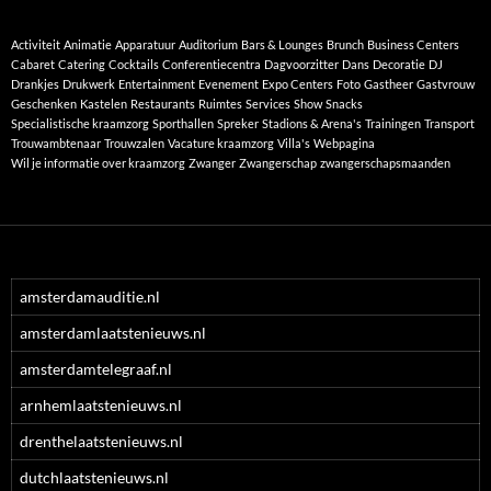
Activiteit
Animatie
Apparatuur
Auditorium
Bars & Lounges
Brunch
Business Centers
Cabaret
Catering
Cocktails
Conferentiecentra
Dagvoorzitter
Dans
Decoratie
DJ
Drankjes
Drukwerk
Entertainment
Evenement
Expo Centers
Foto
Gastheer
Gastvrouw
Geschenken
Kastelen
Restaurants
Ruimtes
Services
Show
Snacks
Specialistische kraamzorg
Sporthallen
Spreker
Stadions & Arena's
Trainingen
Transport
Trouwambtenaar
Trouwzalen
Vacature kraamzorg
Villa's
Webpagina
Wil je informatie over kraamzorg
Zwanger
Zwangerschap
zwangerschapsmaanden
amsterdamauditie.nl
amsterdamlaatstenieuws.nl
amsterdamtelegraaf.nl
arnhemlaatstenieuws.nl
drenthelaatstenieuws.nl
dutchlaatstenieuws.nl