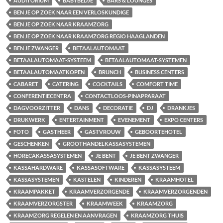
AUDITORIUM
BABYBEDJE
BARS & LOUNGES
BEN JE OP ZOEK NAAR EEN VERLOSKUNDIGE
BEN JE OP ZOEK NAAR KRAAMZORG
BEN JE OP ZOEK NAAR KRAAMZORG REGIO HAAGLANDEN
BEN JE ZWANGER
BETAALAUTOMAAT
BETAALAUTOMAAT-SYSTEEM
BETAALAUTOMAAT-SYSTEMEN
BETAALAUTOMAATKOPEN
BRUNCH
BUSINESS CENTERS
CABARET
CATERING
COCKTAILS
COMFORT TIME
CONFERENTIECENTRA
CONTACTLOOS-PINAPPARAAT
DAGVOORZITTER
DANS
DECORATIE
DJ
DRANKJES
DRUKWERK
ENTERTAINMENT
EVENEMENT
EXPO CENTERS
FOTO
GASTHEER
GASTVROUW
GEBOORTEHOTEL
GESCHENKEN
GROOTHANDELKASSASYSTEMEN
HORECAKASSASYSTEMEN
JE BENT
JE BENT ZWANGER
KASSAHARDWARE
KASSASOFTWARE
KASSASYSTEEM
KASSASYSTEMEN
KASTELEN
KINDEREN
KRAAMHOTEL
KRAAMPAKKET
KRAAMVERZORGENDE
KRAAMVERZORGENDEN
KRAAMVERZORGSTER
KRAAMWEEK
KRAAMZORG
KRAAMZORG REGELEN EN AANVRAGEN
KRAAMZORG THUIS