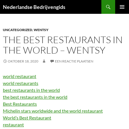
Ga
Zoeken
Nederlandse Bedrijvengids
naar
PRIMAI
de
MENU
inhoud
UNCATEGORIZED
,
WENTSY
THE BEST RESTAURANTS IN
THE WORLD – WENTSY
OKTOBER 18, 2020
EEN REACTIE PLAATSEN
world restaurant
world restaurants
best restaurants in the world
the best restaurants in the world
Best Restaurants
Michelin stars worldwide and the world restaurant
World’s Best Restaurant
restaurant