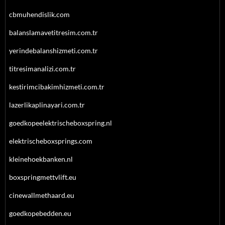
cbmuhendislik.com
balanslamavetitresim.com.tr
yerindebalanshizmeti.com.tr
titresimanalizi.com.tr
kestirimcibakimhizmeti.com.tr
lazerlikaplinayari.com.tr
goedkopeelektrischeboxspring.nl
elektrischeboxsprings.com
kleinehoekbanken.nl
boxspringmettvlift.eu
cinewallmethaard.eu
goedkopebedden.eu