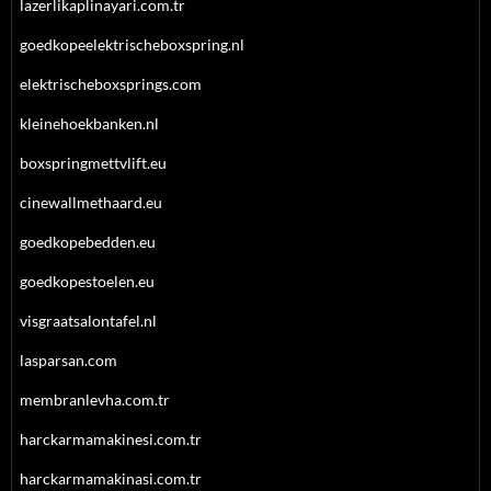
lazerlikaplinayari.com.tr
goedkopeelektrischeboxspring.nl
elektrischeboxsprings.com
kleinehoekbanken.nl
boxspringmettvlift.eu
cinewallmethaard.eu
goedkopebedden.eu
goedkopestoelen.eu
visgraatsalontafel.nl
lasparsan.com
membranlevha.com.tr
harckarmamakinesi.com.tr
harckarmamakinasi.com.tr