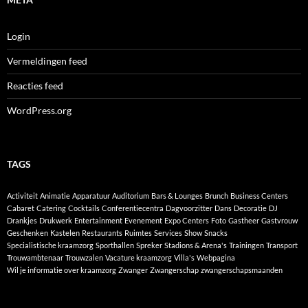
Login
Vermeldingen feed
Reacties feed
WordPress.org
TAGS
Activiteit
Animatie
Apparatuur
Auditorium
Bars & Lounges
Brunch
Business Centers
Cabaret
Catering
Cocktails
Conferentiecentra
Dagvoorzitter
Dans
Decoratie
DJ
Drankjes
Drukwerk
Entertainment
Evenement
Expo Centers
Foto
Gastheer
Gastvrouw
Geschenken
Kastelen
Restaurants
Ruimtes
Services
Show
Snacks
Specialistische kraamzorg
Sporthallen
Spreker
Stadions & Arena's
Trainingen
Transport
Trouwambtenaar
Trouwzalen
Vacature kraamzorg
Villa's
Webpagina
Wil je informatie over kraamzorg
Zwanger
Zwangerschap
zwangerschapsmaanden