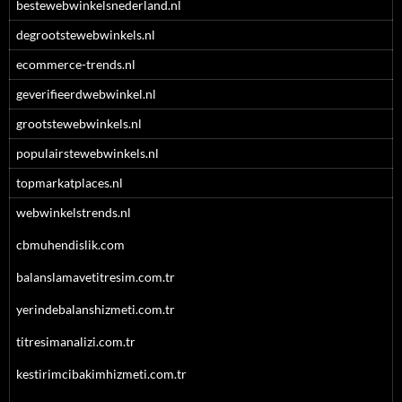
bestewebwinkelsnederland.nl
degrootstewebwinkels.nl
ecommerce-trends.nl
geverifieerdwebwinkel.nl
grootstewebwinkels.nl
populairstewebwinkels.nl
topmarkatplaces.nl
webwinkelstrends.nl
cbmuhendislik.com
balanslamavetitresim.com.tr
yerindebalanshizmeti.com.tr
titresimanalizi.com.tr
kestirimcibakimhizmeti.com.tr