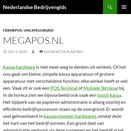
Ga
Zoeken
Nederlandse Bedrijvengids
naar
PRIMAI
de
MENU
inhoud
CERMEPOS
,
UNCATEGORIZED
MEGAPOS.NL
JULI 2, 2020
EEN REACTIE PLAATSEN
Kassa hardware
is niet meer weg te denken uit winkels. Of het
nou gaat om kleine, simpele kassa apparatuur of grotere
apparatuur met verscheidene functies; elke winkel heeft er wel
een. Vaak zit er ook een
POS Terminal
of
Mobiele Terminal
bij.
In de horeca zien we bijvoorbeeld ook vaak een
touch kassa
.
Het tijdperk van de papieren administratie is allang voorbij en
efficiënte bedrijfsprocessen staan op de voorgrond. Er wordt
veel geïnvesteerd in
kassasystemen hardwares
, omdat deze
het hart van het bedrijf vormen. Een groot deel van
administratie verloopt via deze systemen en het bedrijf staat