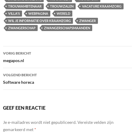
TROUWAMBTENAAR
TROUWZALEN
VACATURE KRAAMZORG
VILLA'S
WEBPAGINA
WERELD
WIL JE INFORMATIE OVER KRAAMZORG
ZWANGER
ZWANGERSCHAP
ZWANGERSCHAPSMAANDEN
Bericht
VORIG BERICHT
navigatie
megapos.nl
VOLGEND BERICHT
Software horeca
GEEF EEN REACTIE
Je e-mailadres wordt niet gepubliceerd.
Vereiste velden zijn
gemarkeerd met
*