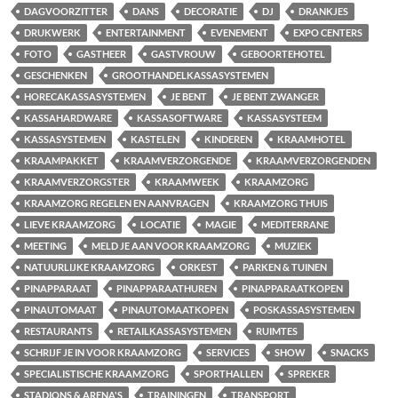
DAGVOORZITTER
DANS
DECORATIE
DJ
DRANKJES
DRUKWERK
ENTERTAINMENT
EVENEMENT
EXPO CENTERS
FOTO
GASTHEER
GASTVROUW
GEBOORTEHOTEL
GESCHENKEN
GROOTHANDELKASSASYSTEMEN
HORECAKASSASYSTEMEN
JE BENT
JE BENT ZWANGER
KASSAHARDWARE
KASSASOFTWARE
KASSASYSTEEM
KASSASYSTEMEN
KASTELEN
KINDEREN
KRAAMHOTEL
KRAAMPAKKET
KRAAMVERZORGENDE
KRAAMVERZORGENDEN
KRAAMVERZORGSTER
KRAAMWEEK
KRAAMZORG
KRAAMZORG REGELEN EN AANVRAGEN
KRAAMZORG THUIS
LIEVE KRAAMZORG
LOCATIE
MAGIE
MEDITERRANE
MEETING
MELD JE AAN VOOR KRAAMZORG
MUZIEK
NATUURLIJKE KRAAMZORG
ORKEST
PARKEN & TUINEN
PINAPPARAAT
PINAPPARAATHUREN
PINAPPARAATKOPEN
PINAUTOMAAT
PINAUTOMAATKOPEN
POSKASSASYSTEMEN
RESTAURANTS
RETAILKASSASYSTEMEN
RUIMTES
SCHRIJF JE IN VOOR KRAAMZORG
SERVICES
SHOW
SNACKS
SPECIALISTISCHE KRAAMZORG
SPORTHALLEN
SPREKER
STADIONS & ARENA'S
TRAININGEN
TRANSPORT