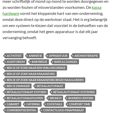
meer schriftelijk of mond op mond te worden doorgegeven en
zo worden fouten of misverstanden voorkomen. De
kassa
hardware
vormt het kloppende hart van een onderneming,
omdat deze direct op de werkvloer staat. Het is erg belangrijk
om een systeem te kiezen dat voorziet in de behoeften van de
onderneming, omdat het geen apparatuur is dat elk jaar
vervanging behoeft.
ACTIVITEIT
ANIMATIE
APPARATUUR
AROMATHERAPIE
AUDITORIUM
BABYBEDJE
BARS & LOUNGES
BEN JE OP ZOEK NAAR EEN VERLOSKUNDIGE
BEN JE OP ZOEK NAAR KRAAMZORG
BEN JE OP ZOEK NAAR KRAAMZORG REGIO HAAGLANDEN
BEN JE ZWANGER
BETAALAUTOMAAT
BETAALAUTOMAAT-SYSTEEM
BETAALAUTOMAAT-SYSTEMEN
BETAALAUTOMAATKOPEN
BRUNCH
BUSINESS CENTERS
CABARET
CATERING
COCKTAILS
COMFORT TIME
CONFERENTIECENTRA
CONTACTLOOS-PINAPPARAAT