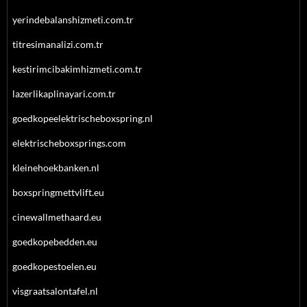
yerindebalanshizmeti.com.tr
titresimanalizi.com.tr
kestirimcibakimhizmeti.com.tr
lazerlikaplinayari.com.tr
goedkopeelektrischeboxspring.nl
elektrischeboxsprings.com
kleinehoekbanken.nl
boxspringmettvlift.eu
cinewallmethaard.eu
goedkopebedden.eu
goedkopestoelen.eu
visgraatsalontafel.nl