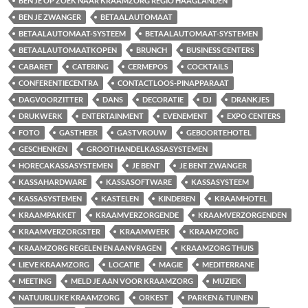
BEN JE OP ZOEK NAAR KRAAMZORG REGIO HAAGLANDEN
BEN JE ZWANGER
BETAALAUTOMAAT
BETAALAUTOMAAT-SYSTEEM
BETAALAUTOMAAT-SYSTEMEN
BETAALAUTOMAATKOPEN
BRUNCH
BUSINESS CENTERS
CABARET
CATERING
CERMEPOS
COCKTAILS
CONFERENTIECENTRA
CONTACTLOOS-PINAPPARAAT
DAGVOORZITTER
DANS
DECORATIE
DJ
DRANKJES
DRUKWERK
ENTERTAINMENT
EVENEMENT
EXPO CENTERS
FOTO
GASTHEER
GASTVROUW
GEBOORTEHOTEL
GESCHENKEN
GROOTHANDELKASSASYSTEMEN
HORECAKASSASYSTEMEN
JE BENT
JE BENT ZWANGER
KASSAHARDWARE
KASSASOFTWARE
KASSASYSTEEM
KASSASYSTEMEN
KASTELEN
KINDEREN
KRAAMHOTEL
KRAAMPAKKET
KRAAMVERZORGENDE
KRAAMVERZORGENDEN
KRAAMVERZORGSTER
KRAAMWEEK
KRAAMZORG
KRAAMZORG REGELEN EN AANVRAGEN
KRAAMZORG THUIS
LIEVE KRAAMZORG
LOCATIE
MAGIE
MEDITERRANE
MEETING
MELD JE AAN VOOR KRAAMZORG
MUZIEK
NATUURLIJKE KRAAMZORG
ORKEST
PARKEN & TUINEN