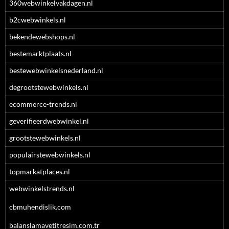
360webwinkelvakdagen.nl
b2cwebwinkels.nl
bekendewebshops.nl
bestemarktplaats.nl
bestewebwinkelsnederland.nl
degrootstewebwinkels.nl
ecommerce-trends.nl
geverifieerdwebwinkel.nl
grootstewebwinkels.nl
populairstewebwinkels.nl
topmarkatplaces.nl
webwinkelstrends.nl
cbmuhendislik.com
balanslamavetitresim.com.tr