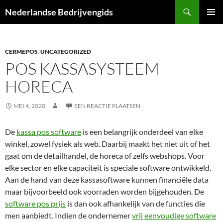
Ga
Zoeken
Nederlandse Bedrijvengids
naar
PRIMAI
de
MENU
inhoud
CERMEPOS
,
UNCATEGORIZED
POS KASSASYSTEEM
HORECA
MEI 4, 2020
EEN REACTIE PLAATSEN
De
kassa pos software
is een belangrijk onderdeel van elke
winkel, zowel fysiek als web. Daarbij maakt het niet uit of het
gaat om de detailhandel, de horeca of zelfs webshops. Voor
elke sector en elke capaciteit is speciale software ontwikkeld.
Aan de hand van deze kassasoftware kunnen financiële data
maar bijvoorbeeld ook voorraden worden bijgehouden. De
software pos prijs
is dan ook afhankelijk van de functies die
men aanbiedt. Indien de ondernemer
vrij eenvoudige software