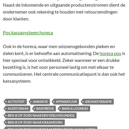
Naast de inkomende en uitgaande productenstromen dient de
ondernemer ook rekening te houden met retourzendingen
door klanten.
Pos kassasysteem horeca
Ook in de horeca, waar men seizoensgebonden pieken en
dalen kent, is er behoefte aan automatisering. De
horeca pos
is
hier speciaal voor ontwikkeld. Zeker wanneer er een drukke
bezetting is, is het voor personeel lastig om met elkaar te
communiceren. Het centrale communicatiepunt is dan ook het
kassasysteem.
ACTIVITEIT
ANIMATIE
APPARATUUR
AROMATHERAPIE
AUDITORIUM
BABYBEDJE
BARS & LOUNGES
BEN JE OP ZOEK NAAR EEN VERLOSKUNDIGE
BEN JE OP ZOEK NAAR KRAAMZORG