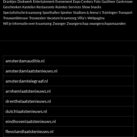
Drankjes
Drukwerk
Entertainment
Evenement
Expo Centers
Foto
Gastheer
Gastvrouw
Geschenken
Kastelen
Restaurants
Ruimtes
Services
Show
Snacks
Specialistische kraamzorg
Sporthallen
Spreker
Stadions & Arena's
Trainingen
Transport
Trouwambtenaar
Trouwzalen
Vacature kraamzorg
Villa's
Webpagina
Wil je informatie over kraamzorg
Zwanger
Zwangerschap
zwangerschapsmaanden
amsterdamauditie.nl
amsterdamlaatstenieuws.nl
amsterdamtelegraaf.nl
arnhemlaatstenieuws.nl
drenthelaatstenieuws.nl
dutchlaatstenieuws.nl
eindhovenlaatstenieuws.nl
flevolandlaatstenieuws.nl