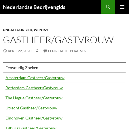
Ga
Zoeken
Nederlandse Bedrijvengids
naar
PRIMAI
de
MENU
inhoud
UNCATEGORIZED
,
WENTSY
GASTHEER/GASTVROUW
APRIL 22, 2020
EEN REACTIE PLAATSEN
Eenvoudig Zoeken
Amsterdam Gastheer/Gastvrouw
Rotterdam Gastheer/Gastvrouw
The Hague Gastheer/Gastvrouw
Utrecht Gastheer/Gastvrouw
Eindhoven Gastheer/Gastvrouw
Tilburg Gastheer/Gastvrouw