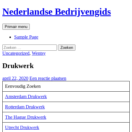
Ga
Nederlandse Bedrijvengids
naar
de
inhoud
Zoeken
Primair menu
Sample Page
Zoeken
naar:
Uncategorized
,
Wentsy
Drukwerk
april 22, 2020
Een reactie plaatsen
Eenvoudig Zoeken
Amsterdam Drukwerk
Rotterdam Drukwerk
The Hague Drukwerk
Utrecht Drukwerk