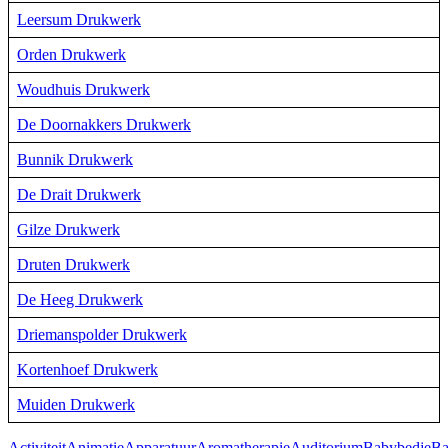
Leersum Drukwerk
Orden Drukwerk
Woudhuis Drukwerk
De Doornakkers Drukwerk
Bunnik Drukwerk
De Drait Drukwerk
Gilze Drukwerk
Druten Drukwerk
De Heeg Drukwerk
Driemanspolder Drukwerk
Kortenhoef Drukwerk
Muiden Drukwerk
Activiteit
Animatie
Apparatuur
Aromatherapie
Auditorium
Babybedje
Ba