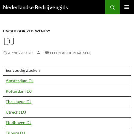
Ga
Zoeken
Nederlandse Bedrijvengids
naar
PRIMAI
de
MENU
inhoud
UNCATEGORIZED
,
WENTSY
DJ
APRIL 22, 2020
EEN REACTIE PLAATSEN
Eenvoudig Zoeken
Amsterdam DJ
Rotterdam DJ
The Hague DJ
Utrecht DJ
Eindhoven DJ
Tilburg DJ