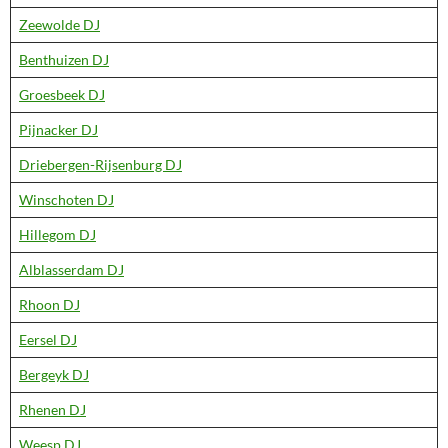
Zeewolde DJ
Benthuizen DJ
Groesbeek DJ
Pijnacker DJ
Driebergen-Rijsenburg DJ
Winschoten DJ
Hillegom DJ
Alblasserdam DJ
Rhoon DJ
Eersel DJ
Bergeyk DJ
Rhenen DJ
Weesp DJ