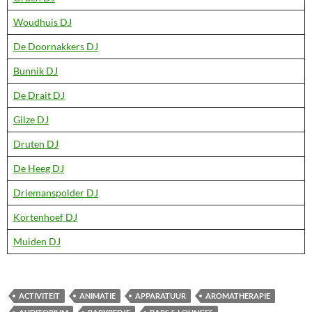
Woudhuis DJ
De Doornakkers DJ
Bunnik DJ
De Drait DJ
Gilze DJ
Druten DJ
De Heeg DJ
Driemanspolder DJ
Kortenhoef DJ
Muiden DJ
ACTIVITEIT
ANIMATIE
APPARATUUR
AROMATHERAPIE