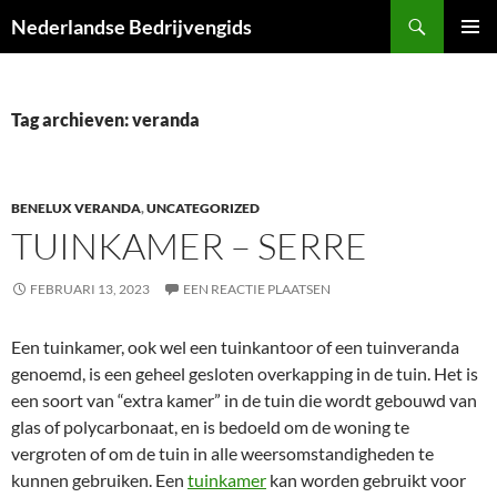
Ga
Zoeken
Nederlandse Bedrijvengids
naar
PRIMAI
de
MENU
inhoud
Tag archieven: veranda
BENELUX VERANDA
,
UNCATEGORIZED
TUINKAMER – SERRE
FEBRUARI 13, 2023
EEN REACTIE PLAATSEN
Een tuinkamer, ook wel een tuinkantoor of een tuinveranda
genoemd, is een geheel gesloten overkapping in de tuin. Het is
een soort van “extra kamer” in de tuin die wordt gebouwd van
glas of polycarbonaat, en is bedoeld om de woning te
vergroten of om de tuin in alle weersomstandigheden te
kunnen gebruiken. Een
tuinkamer
kan worden gebruikt voor