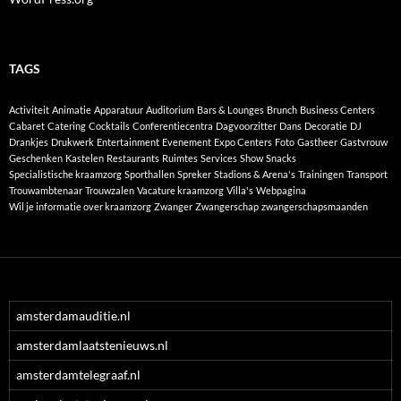
TAGS
Activiteit
Animatie
Apparatuur
Auditorium
Bars & Lounges
Brunch
Business Centers
Cabaret
Catering
Cocktails
Conferentiecentra
Dagvoorzitter
Dans
Decoratie
DJ
Drankjes
Drukwerk
Entertainment
Evenement
Expo Centers
Foto
Gastheer
Gastvrouw
Geschenken
Kastelen
Restaurants
Ruimtes
Services
Show
Snacks
Specialistische kraamzorg
Sporthallen
Spreker
Stadions & Arena's
Trainingen
Transport
Trouwambtenaar
Trouwzalen
Vacature kraamzorg
Villa's
Webpagina
Wil je informatie over kraamzorg
Zwanger
Zwangerschap
zwangerschapsmaanden
amsterdamauditie.nl
amsterdamlaatstenieuws.nl
amsterdamtelegraaf.nl