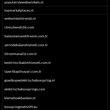
populairstewebwinkels.nl
topmarkatplaces.nl
webwinkelstrends.nl
cbmuhendislik.com
balanslamavetitresim.com.tr
yerindebalanshizmeti.com.tr
titresimanalizi.com.tr
kestirimcibakimhizmeti.com.tr
lazerlikaplinayari.com.tr
goedkopeelektrischeboxspring.nl
elektrischeboxsprings.com
kleinehoekbanken.nl
boxspringmettvlift.eu