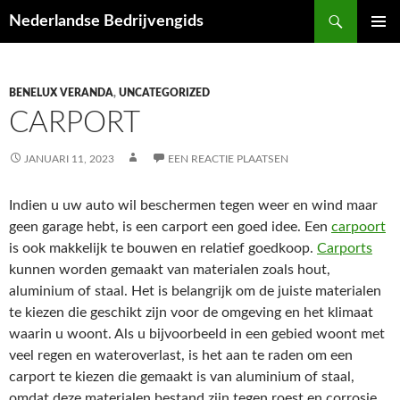
Ga
Zoeken
Nederlandse Bedrijvengids
naar
PRIMAI
de
MENU
inhoud
BENELUX VERANDA
,
UNCATEGORIZED
CARPORT
JANUARI 11, 2023
EEN REACTIE PLAATSEN
Indien u uw auto wil beschermen tegen weer en wind maar
geen garage hebt, is een carport een goed idee. Een
carpoort
is ook makkelijk te bouwen en relatief goedkoop.
Carports
kunnen worden gemaakt van materialen zoals hout,
aluminium of staal. Het is belangrijk om de juiste materialen
te kiezen die geschikt zijn voor de omgeving en het klimaat
waarin u woont. Als u bijvoorbeeld in een gebied woont met
veel regen en wateroverlast, is het aan te raden om een
carport te kiezen die gemaakt is van aluminium of staal,
omdat deze materialen bestand zijn tegen roest en corrosie.