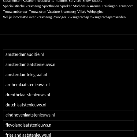
Geschenken
Kastelen
Restaurants
Ruimtes
Services
Show
Snacks
Specialistische kraamzorg
Sporthallen
Spreker
Stadions & Arena's
Trainingen
Transport
Trouwambtenaar
Trouwzalen
Vacature kraamzorg
Villa's
Webpagina
Wil je informatie over kraamzorg
Zwanger
Zwangerschap
zwangerschapsmaanden
amsterdamauditie.nl
amsterdamlaatstenieuws.nl
amsterdamtelegraaf.nl
arnhemlaatstenieuws.nl
drenthelaatstenieuws.nl
dutchlaatstenieuws.nl
eindhovenlaatstenieuws.nl
flevolandlaatstenieuws.nl
frieslandlaatstenieuws.nl