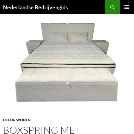
Ga
Zoeken
Nederlandse Bedrijvengids
naar
PRIMAI
de
MENU
inhoud
DECOR WONEN
BOXSPRING MET