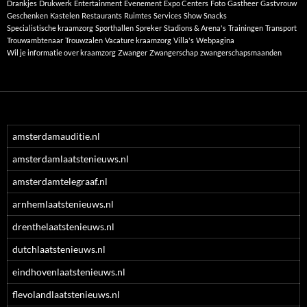
Drankjes
Drukwerk
Entertainment
Evenement
Expo Centers
Foto
Gastheer
Gastvrouw
Geschenken
Kastelen
Restaurants
Ruimtes
Services
Show
Snacks
Specialistische kraamzorg
Sporthallen
Spreker
Stadions & Arena's
Trainingen
Transport
Trouwambtenaar
Trouwzalen
Vacature kraamzorg
Villa's
Webpagina
Wil je informatie over kraamzorg
Zwanger
Zwangerschap
zwangerschapsmaanden
amsterdamauditie.nl
amsterdamlaatstenieuws.nl
amsterdamtelegraaf.nl
arnhemlaatstenieuws.nl
drenthelaatstenieuws.nl
dutchlaatstenieuws.nl
eindhovenlaatstenieuws.nl
flevolandlaatstenieuws.nl