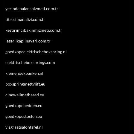
yerindebalanshizmeti.com.tr
titresimanalizi.com.tr
kestirimcibakimhizmeti.com.tr
lazerlikaplinayari.com.tr
goedkopeelektrischeboxspring.nl
elektrischeboxsprings.com
kleinehoekbanken.nl
boxspringmettvlift.eu
cinewallmethaard.eu
goedkopebedden.eu
goedkopestoelen.eu
visgraatsalontafel.nl