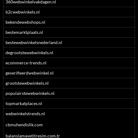
360webwinkelvakdagen.nl
b2cwebwinkels.nl
bekendewebshops.nl
bestemarktplaats.nl
bestewebwinkelsnederland.nl
degrootstewebwinkels.nl
ecommerce-trends.nl
geverifieerdwebwinkel.nl
grootstewebwinkels.nl
populairstewebwinkels.nl
topmarkatplaces.nl
webwinkelstrends.nl
cbmuhendislik.com
balanslamavetitresim.com.tr