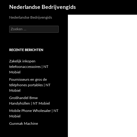
Zoeken
Nederlandse Bedrijvengids
Ga
Nederlandse Bedrijvengids
naar
Zoeken
de
naar:
inhoud
RECENTE BERICHTEN
Zakelijk inkopen
telefoonaccessoires | NT
Mobiel
Fournisseurs en gros de
téléphones portables | NT
Mobiel
Großhandel Bmw
Handyhüllen | NT Mobiel
Mobile Phone Wholesaler | NT
Mobiel
Gunmak Machine