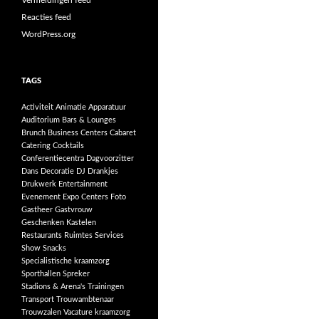
Vermeldingen feed
Reacties feed
WordPress.org
TAGS
Activiteit
Animatie
Apparatuur
Auditorium
Bars & Lounges
Brunch
Business Centers
Cabaret
Catering
Cocktails
Conferentiecentra
Dagvoorzitter
Dans
Decoratie
DJ
Drankjes
Drukwerk
Entertainment
Evenement
Expo Centers
Foto
Gastheer
Gastvrouw
Geschenken
Kastelen
Restaurants
Ruimtes
Services
Show
Snacks
Specialistische kraamzorg
Sporthallen
Spreker
Stadions & Arena's
Trainingen
Transport
Trouwambtenaar
Trouwzalen
Vacature kraamzorg