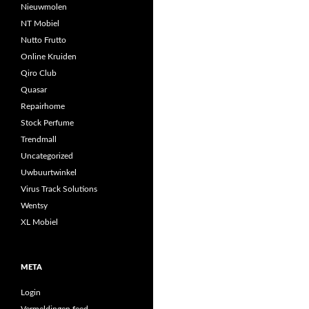
Nieuwmolen
NT Mobiel
Nutto Frutto
Online Kruiden
Qiro Club
Quasar
Repairhome
Stock Perfume
Trendmall
Uncategorized
Uwbuurtwinkel
Virus Track Solutions
Wentsy
XL Mobiel
META
Login