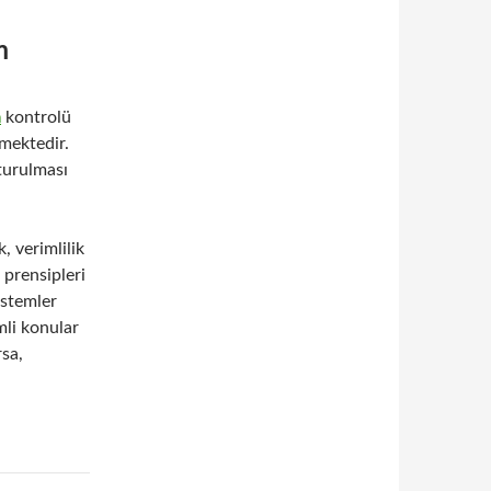
m
m
kontrolü
lmektedir.
turulması
k, verimlilik
 prensipleri
istemler
mli konular
rsa,