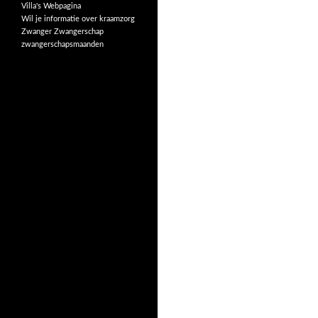
Villa's
Webpagina
Wil je informatie over kraamzorg
Zwanger
Zwangerschap
zwangerschapsmaanden