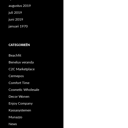
augustus 2019
juli 2019
juni 2019
januari 1970
CATEGORIEËN
Beachfit
Benelux veranda
C2C Marketplace
Cermepos
Comfort Time
Cosmetic Wholesale
Decor Wonen
Enjoy Company
Kassasystemen
Munazzo
News