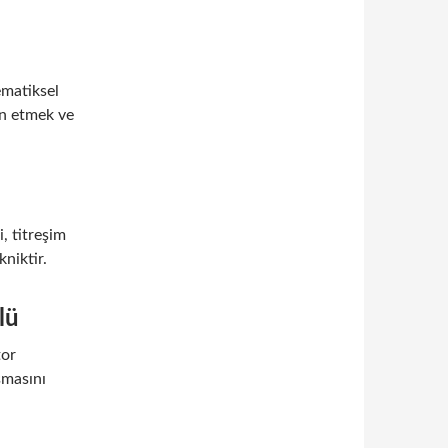
ematiksel
in etmek ve
, titreşim
kniktir.
lü
tor
ışmasını