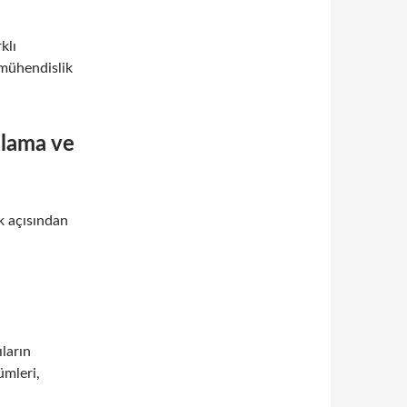
klı
 mühendislik
slama ve
k açısından
ıların
ümleri,