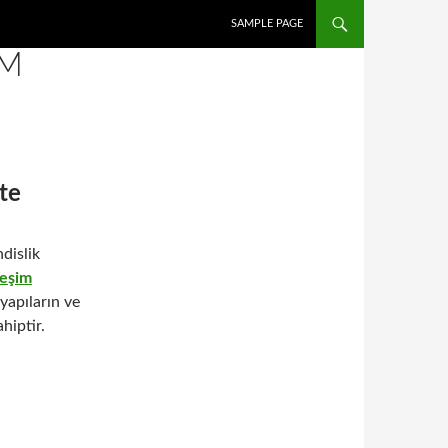
SAMPLE PAGE
IM
te
dislik
reşim
yapıların ve
hiptir.