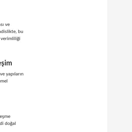
sı ve
dislikte, bu
verimliliği
eşim
ve yapıların
temel
reşme
ndi doğal