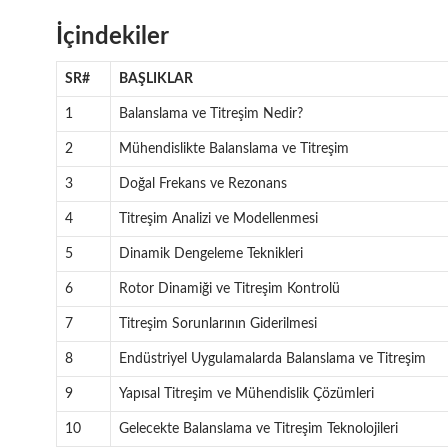
İçindekiler
SR#
BAŞLIKLAR
1
Balanslama ve Titreşim Nedir?
2
Mühendislikte Balanslama ve Titreşim
3
Doğal Frekans ve Rezonans
4
Titreşim Analizi ve Modellenmesi
5
Dinamik Dengeleme Teknikleri
6
Rotor Dinamiği ve Titreşim Kontrolü
7
Titreşim Sorunlarının Giderilmesi
8
Endüstriyel Uygulamalarda Balanslama ve Titreşim
9
Yapısal Titreşim ve Mühendislik Çözümleri
10
Gelecekte Balanslama ve Titreşim Teknolojileri