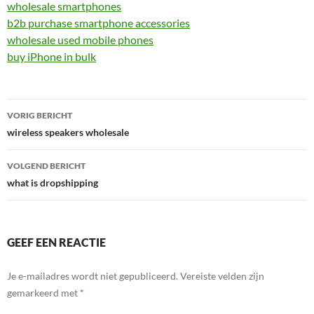
wholesale smartphones
b2b purchase smartphone accessories
wholesale used mobile phones
buy iPhone in bulk
Bericht
VORIG BERICHT
navigatie
wireless speakers wholesale
VOLGEND BERICHT
what is dropshipping
GEEF EEN REACTIE
Je e-mailadres wordt niet gepubliceerd.
Vereiste velden zijn
gemarkeerd met
*