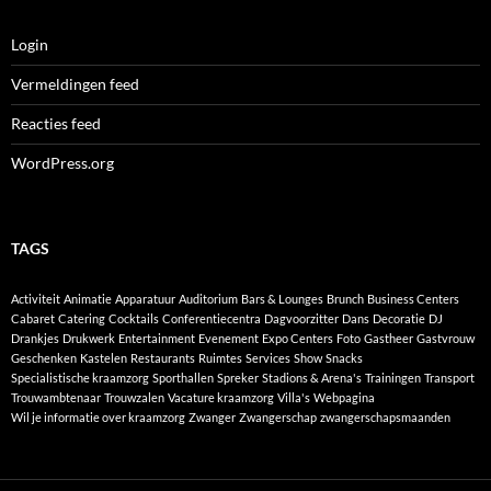
Login
Vermeldingen feed
Reacties feed
WordPress.org
TAGS
Activiteit
Animatie
Apparatuur
Auditorium
Bars & Lounges
Brunch
Business Centers
Cabaret
Catering
Cocktails
Conferentiecentra
Dagvoorzitter
Dans
Decoratie
DJ
Drankjes
Drukwerk
Entertainment
Evenement
Expo Centers
Foto
Gastheer
Gastvrouw
Geschenken
Kastelen
Restaurants
Ruimtes
Services
Show
Snacks
Specialistische kraamzorg
Sporthallen
Spreker
Stadions & Arena's
Trainingen
Transport
Trouwambtenaar
Trouwzalen
Vacature kraamzorg
Villa's
Webpagina
Wil je informatie over kraamzorg
Zwanger
Zwangerschap
zwangerschapsmaanden