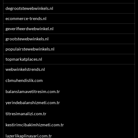
degrootstewebwinkels.nl
ecommerce-trends.nl
geverifieerdwebwinkel.nl
grootstewebwinkels.nl
populairstewebwinkels.nl
topmarkatplaces.nl
webwinkelstrends.nl
cbmuhendislik.com
balanslamavetitresim.com.tr
yerindebalanshizmeti.com.tr
titresimanalizi.com.tr
kestirimcibakimhizmeti.com.tr
lazerlikaplinayari.com.tr