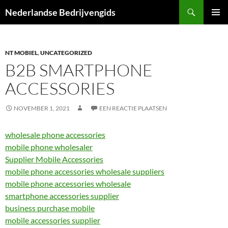
Ga
Zoeken
Nederlandse Bedrijvengids
naar
PRIMAI
de
MENU
inhoud
NT MOBIEL
,
UNCATEGORIZED
B2B SMARTPHONE
ACCESSORIES
NOVEMBER 1, 2021
EEN REACTIE PLAATSEN
wholesale phone accessories
mobile phone wholesaler
Supplier Mobile Accessories
mobile phone accessories wholesale suppliers
mobile phone accessories wholesale
smartphone accessories supplier
business purchase mobile
​mobile accessories supplier