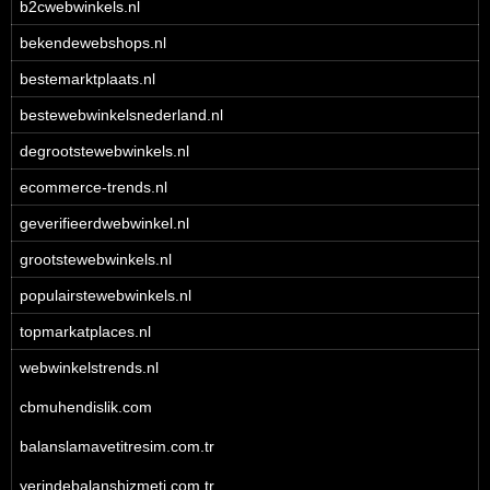
b2cwebwinkels.nl
bekendewebshops.nl
bestemarktplaats.nl
bestewebwinkelsnederland.nl
degrootstewebwinkels.nl
ecommerce-trends.nl
geverifieerdwebwinkel.nl
grootstewebwinkels.nl
populairstewebwinkels.nl
topmarkatplaces.nl
webwinkelstrends.nl
cbmuhendislik.com
balanslamavetitresim.com.tr
yerindebalanshizmeti.com.tr