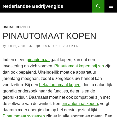
Ga
Zoeken
Nederlandse Bedrijvengids
naar
PRIMAI
de
MENU
inhoud
UNCATEGORIZED
PINAUTOMAAT KOPEN
JULI 2, 2020
EEN REACTIE PLAATSEN
Indien u een
pinautomaat
gaat kopen, kan dat een
investering op zich vormen.
Pinautomaat kopen prijzen
zijn
dan ook bepalend. Uiteindelijk moet de apparatuur
jarenlang meegaan, zodat u zorgeloos uw handel kan
voortzetten. Bij een
betaalautomaat kopen
, doet u natuurlijk
grondig onderzoek naar de functies, de prijs en de
gebruiksduur. Daarnaast moet het ook compatibel zijn met
de software van de winkel. Een
pin automaat kopen
, vergt
daarom meer energie dan op het eerste gezicht lijkt.
Pinautomaat systemen
zijn er in alle soorten en maten. Een