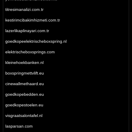
titresimanalizi.com.tr
kestirimcibakimhizmeti.com.tr
lazerlikaplinayari.com.tr
goedkopeelektrischeboxspring.nl
elektrischeboxsprings.com
kleinehoekbanken.nl
boxspringmettvlift.eu
cinewallmethaard.eu
goedkopebedden.eu
goedkopestoelen.eu
visgraatsalontafel.nl
lasparsan.com