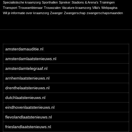
Specialistische kraamzorg
Sporthallen
Spreker
Stadions & Arena's
Trainingen
Transport
Trouwambtenaar
Trouwzalen
Vacature kraamzorg
Villa's
Webpagina
Wil je informatie over kraamzorg
Zwanger
Zwangerschap
zwangerschapsmaanden
amsterdamauditie.nl
amsterdamlaatstenieuws.nl
amsterdamtelegraaf.nl
arnhemlaatstenieuws.nl
drenthelaatstenieuws.nl
dutchlaatstenieuws.nl
eindhovenlaatstenieuws.nl
flevolandlaatstenieuws.nl
frieslandlaatstenieuws.nl