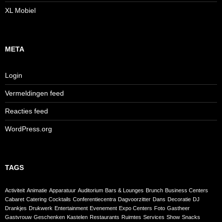
XL Mobiel
META
Login
Vermeldingen feed
Reacties feed
WordPress.org
TAGS
Activiteit
Animatie
Apparatuur
Auditorium
Bars & Lounges
Brunch
Business Centers
Cabaret
Catering
Cocktails
Conferentiecentra
Dagvoorzitter
Dans
Decoratie
DJ
Drankjes
Drukwerk
Entertainment
Evenement
Expo Centers
Foto
Gastheer
Gastvrouw
Geschenken
Kastelen
Restaurants
Ruimtes
Services
Show
Snacks